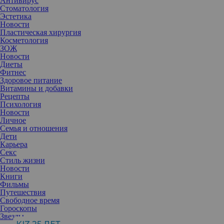
Антивирус
Стоматология
Эстетика
Новости
Пластическая хирургия
Косметология
ЗОЖ
Новости
Диеты
Фитнес
Здоровое питание
Витамины и добавки
Рецепты
Психология
Новости
Личное
Семья и отношения
Дети
Карьера
Секс
«Кофейное» окрашивание никак не хочет выходить из моды. На
Стиль жизни
этот раз мастера рекомендуют перейти на более «крепкие», то
Новости
есть темные, версии модного тренда, к которым относится и
Книги
знакомый нам балаяж.
Фильмы
Путешествия
Мы привыкли в тому, что балаяж обычно используется на
Свободное время
светлых волосах, но в этом сезоне стилисты освоили технику и
Гороскопы
на жгучих брюнетках. Такое окрашивание они прозвали Cold
Звезды
Brew, а вдохновением для него, как вы можете догадаться,