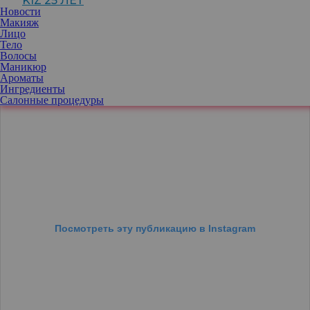
KIZ 25 ЛЕТ
послужил популярный кофейный напиток.
Новости
Макияж
Лицо
Тело
Волосы
Маникюр
Ароматы
Ингредиенты
Салонные процедуры
Посмотреть эту публикацию в Instagram