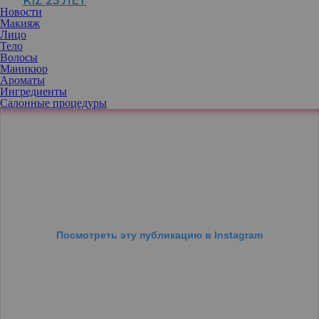
KIZ 25 ЛЕТ
основой данного мелирования.
Новости
Макияж
Лицо
Тело
Волосы
Маникюр
Ароматы
Ингредиенты
Салонные процедуры
Посмотреть эту публикацию в Instagram