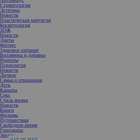
Антивирус
Стоматология
Эстетика
Новости
Пластическая хирургия
Косметология
ЗОЖ
Новости
Диеты
Фитнес
Здоровое питание
Витамины и добавки
Рецепты
Психология
Новости
Личное
Семья и отношения
Дети
Карьера
Секс
Истинные бьюти-гурманы наверняка оценят новый вид
Стиль жизни
окрашивания, вдохновленный любимой сладостью детей 90-х.
Новости
«Ириска» — это еще один вид мелирования, который особенно
Книги
выигрышно будет смотреться на русых волосах.
Фильмы
Путешествия
Колористы могут соревноваться не только в оригинальности
Свободное время
техники окрашивания, но и в ее названии. Горячий тренд,
Гороскопы
который уже примерила Дженнифер Лопес, получил название
Звезды
«ириска» — все благодаря карамельным бликам, являющимся