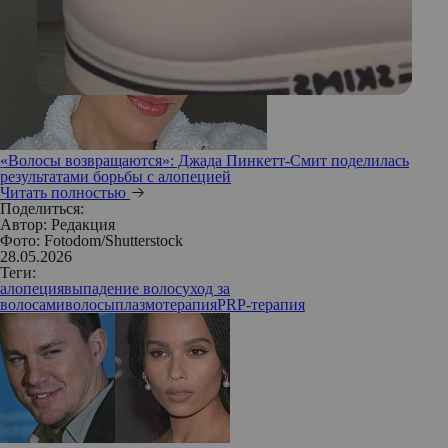
«Волосы возвращаются»: Джада Пинкетт-Смит поделилась
результатами борьбы с алопецией
Читать полностью
Поделиться:
Автор:
Редакция
Фото: Fotodom/Shutterstock
28.05.2026
Теги:
алопеция
выпадение волос
уход за
волосами
волосы
плазмотерапия
PRP-терапия