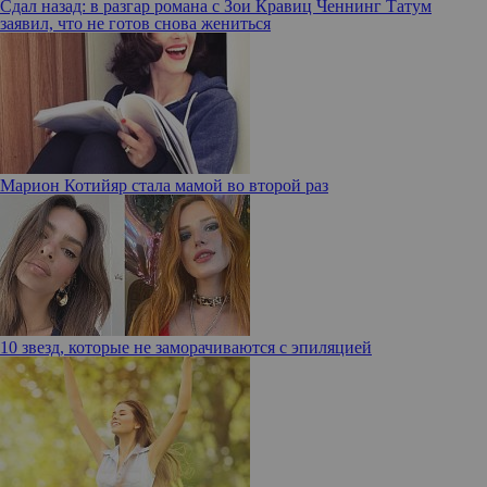
Сдал назад: в разгар романа с Зои Кравиц Ченнинг Татум
заявил, что не готов снова жениться
Марион Котийяр стала мамой во второй раз
10 звезд, которые не заморачиваются с эпиляцией