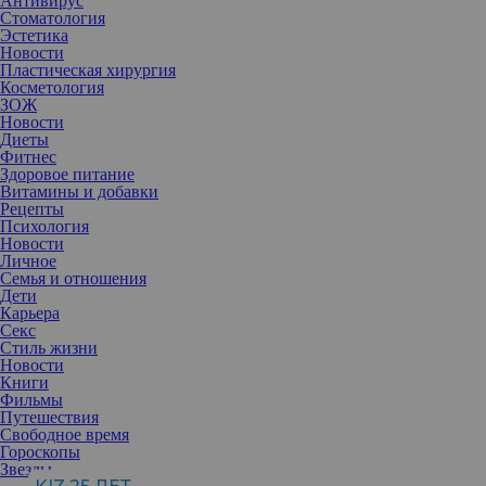
Антивирус
Стоматология
Эстетика
Новости
Пластическая хирургия
Косметология
ЗОЖ
Новости
Диеты
Фитнес
Здоровое питание
Витамины и добавки
Рецепты
Психология
Новости
Личное
Семья и отношения
Дети
Карьера
Секс
PRP-терапия для волос давно стала популярной процедурой, но
Стиль жизни
при этом многие имеют завышенные ожидания на ее счет. Часто
Новости
пациенты приходят с запросом «остановить выпадение за один
Книги
курс» или «разбудить новые волосы», хотя на практике все
Фильмы
несколько сложнее. Разберем, что реально может и чего не
Путешествия
может PRP-терапия, кому подходит, а для кого бесполезна.
Свободное время
Гороскопы
Звезды