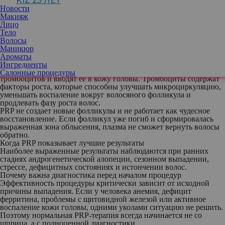
KIZ 25 ЛЕТ
Новости
Екатерина Каминская
, врач-дерматолог,
Макияж
косметолог, ботулинотерапевт,
Лицо
лазеротерапевт центра инновационной
Тело
медицины Damas Medical Center
Волосы
Маникюр
Что такое PRP-терапия и как она работает
Ароматы
Суть процедуры, такова, что у пациента
Ингредиенты
берут кровь, выделяют плазму с высокой концентрацией
Салонные процедуры
тромбоцитов и вводят ее в кожу головы. Тромбоциты содержат
факторы роста, которые способны улучшать микроциркуляцию,
уменьшать воспаление вокруг волосяного фолликула и
продлевать фазу роста волос.
PRP не создает новые фолликулы и не работает как чудесное
восстановление. Если фолликул уже погиб и сформировалась
выраженная зона облысения, плазма не сможет вернуть волосы
обратно.
Когда PRP показывает лучшие результаты
Наиболее выраженные результаты наблюдаются при ранних
стадиях андрогенетической алопеции, сезонном выпадении,
стрессе, дефицитных состояниях и истончении волос.
Почему важна диагностика перед началом процедур
Эффективность процедуры критически зависит от исходной
причины выпадения. Если у человека анемия, дефицит
ферритина, проблемы с щитовидной железой или активное
воспаление кожи головы, одними уколами ситуацию не решить.
Поэтому нормальная PRP-терапия всегда начинается не со
шприца, а с полноценной диагностики.