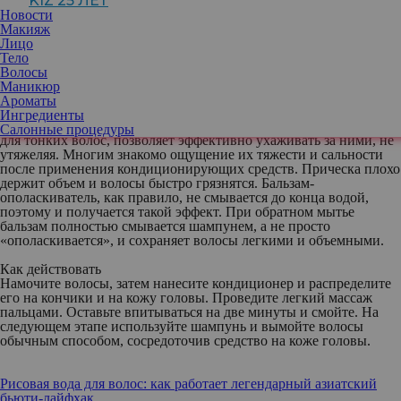
KIZ 25 ЛЕТ
гарантирует обладательницам тонких волос объем, блеск,
Новости
мягкость и упругость. Этот незатейливый способ называется
Макияж
«обратное мытье волос». Его идея состоит в том, чтобы
Лицо
изменить традиционный порядок, а именно сначала нанести
Тело
бальзам-ополаскиватель (кондиционер), а уже затем
Волосы
использовать шампунь.
Маникюр
Ароматы
Ингредиенты
Эксперты утверждают, что обратное мытье идеально подходит
Салонные процедуры
для тонких волос, позволяет эффективно ухаживать за ними, не
утяжеляя. Многим знакомо ощущение их тяжести и сальности
после применения кондиционирующих средств. Прическа плохо
держит объем и волосы быстро грязнятся. Бальзам-
ополаскиватель, как правило, не смывается до конца водой,
поэтому и получается такой эффект. При обратном мытье
бальзам полностью смывается шампунем, а не просто
«ополаскивается», и сохраняет волосы легкими и объемными.
Как действовать
Намочите волосы, затем нанесите кондиционер и распределите
его на кончики и на кожу головы. Проведите легкий массаж
пальцами. Оставьте впитываться на две минуты и смойте. На
следующем этапе используйте шампунь и вымойте волосы
обычным способом, сосредоточив средство на коже головы.
Рисовая вода для волос: как работает легендарный азиатский
бьюти-лайфхак