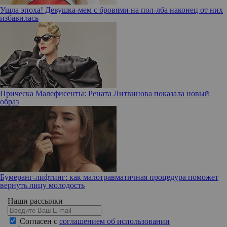
Ушла эпоха! Девушка-мем с бровями на пол-лба наконец от них
избавилась
Прическа Малефисенты: Рената Литвинова показала новый
образ
Бумеранг-лифтинг: как малотравматичная процедура поможет
вернуть лицу молодость
Наши рассылки
Согласен с
соглашением об использовании