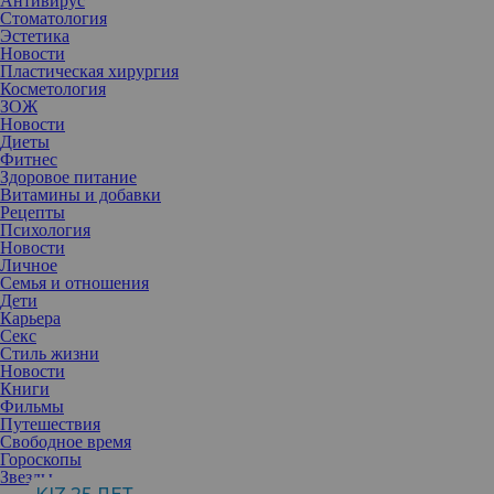
Антивирус
Стоматология
Эстетика
Новости
Пластическая хирургия
Косметология
ЗОЖ
Новости
Диеты
Фитнес
Здоровое питание
Витамины и добавки
Рецепты
Психология
Новости
Личное
Семья и отношения
Дети
Карьера
Секс
Стиль жизни
Часто в рекламных видео или от стилистов-парикмахеров
Новости
можно услышать, что следует обязательно пользоваться
Книги
бальзамом-ополаскивателем после применения шампуня. Это
Фильмы
запечатывает чешуйки волос и защищает их от повреждений.
Путешествия
Однако тонкие волосы не выносят такой тяжести...
Свободное время
Гороскопы
Звезды
Есть один метод, который переворачивает все с ног на голову и