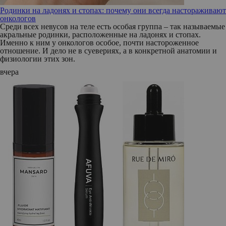
Родинки на ладонях и стопах: почему они всегда настораживают
онкологов
Среди всех невусов на теле есть особая группа – так называемые
акральные родинки, расположенные на ладонях и стопах.
Именно к ним у онкологов особое, почти настороженное
отношение. И дело не в суевериях, а в конкретной анатомии и
физиологии этих зон.
вчера