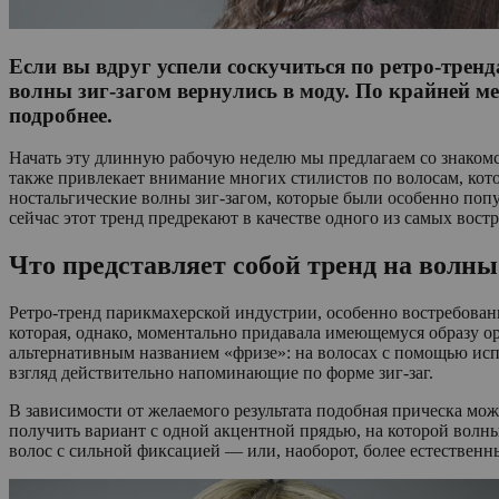
Если вы вдруг успели соскучиться по ретро-тренд
волны зиг-загом вернулись в моду. По крайней ме
подробнее.
Начать эту длинную рабочую неделю мы предлагаем со знакомс
также привлекает внимание многих стилистов по волосам, кото
ностальгические волны зиг-загом, которые были особенно попу
сейчас этот тренд предрекают в качестве одного из самых вос
Что представляет собой тренд на волны
Ретро-тренд парикмахерской индустрии, особенно востребован
которая, однако, моментально придавала имеющемуся образу ор
альтернативным названием «фризе»: на волосах с помощью исп
взгляд действительно напоминающие по форме зиг-заг.
В зависимости от желаемого результата подобная прическа може
получить вариант с одной акцентной прядью, на которой волны
волос с сильной фиксацией — или, наоборот, более естественн