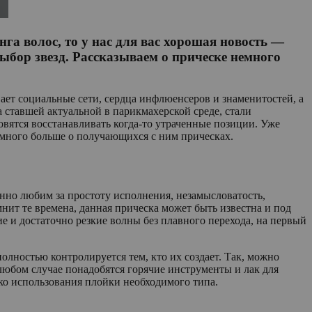
нга волос, то у нас для вас хорошая новость —
выбор звезд. Рассказываем о прическе немного
ает социальные сети, сердца инфлюенсеров и знаменитостей, а
 ставшей актуальной в парикмахерской среде, стали
овятся восстанавливать когда-то утраченные позиции. Уже
емного больше о получающихся с ним прическах.
енно любим за простоту исполнения, незамысловатость,
нит те времена, данная прическа может быть известна и под
 и достаточно резкие волны без плавного перехода, на первый
олностью контролируется тем, кто их создает. Так, можно
 любом случае понадобятся горячие инструменты и лак для
ько использования плойки необходимого типа.