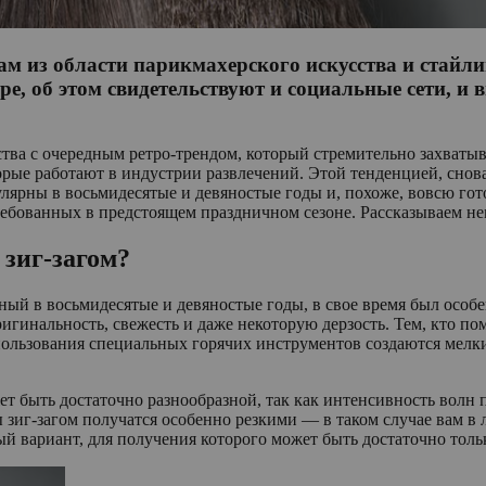
ам из области парикмахерского искусства и стайли
ре, об этом свидетельствуют и социальные сети, и 
тва с очередным ретро-трендом, который стремительно захватыв
рые работают в индустрии развлечений. Этой тенденцией, снова
лярны в восьмидесятые и девяностые годы и, похоже, вовсю гот
требованных в предстоящем праздничном сезоне. Рассказываем н
 зиг-загом?
ный в восьмидесятые и девяностые годы, в свое время был особ
игинальность, свежесть и даже некоторую дерзость. Тем, кто пом
ользования специальных горячих инструментов создаются мелкие
т быть достаточно разнообразной, так как интенсивность волн п
 зиг-загом получатся особенно резкими — в таком случае вам в
ый вариант, для получения которого может быть достаточно тол