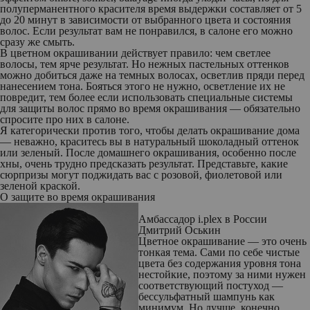
полуперманентного красителя время выдержки составляет от 5
до 20 минут в зависимости от выбранного цвета и состояния
волос. Если результат вам не понравился, в салоне его можно
сразу же смыть.
В цветном окрашивании действует правило: чем светлее
волосы, тем ярче результат. Но нежных пастельных оттенков
можно добиться даже на темных волосах, осветлив пряди перед
нанесением тона. Бояться этого не нужно, осветление их не
повредит, тем более если использовать специальные системы
для защиты волос прямо во время окрашивания — обязательно
спросите про них в салоне.
Я категорически против того, чтобы делать окрашивание дома
— неважно, краситесь вы в натуральный шоколадный оттенок
или зеленый. После домашнего окрашивания, особенно после
хны, очень трудно предсказать результат. Представьте, какие
сюрпризы могут поджидать вас с розовой, фиолетовой или
зеленой краской.
О защите во время
окрашивания
Амбассадор i.plex в России
Дмитрий Оськин
Цветное окрашивание — это очень
тонкая тема. Сами по себе чистые
цвета без содержания уровня тона
нестойкие, поэтому за ними нужен
соответствующий постуход —
бессульфатный шампунь как
минимум. Но лучше, конечно,