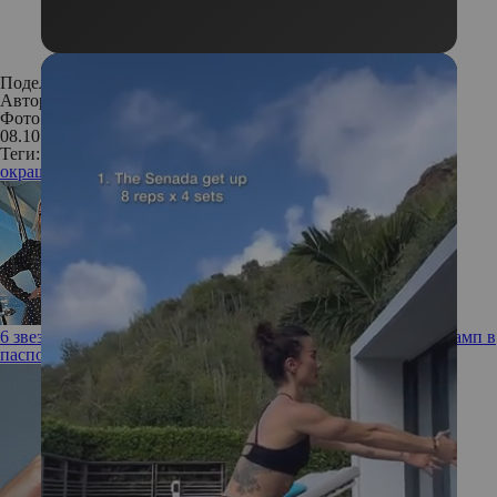
Поделиться:
Автор:
Анастасия Миронова
Фото: Legion Media
08.10.2017
Теги:
окрашивание волос
цветное окрашивание
защита волос
6 звезд, которые сыграли свадьбу, но так и не поставили штамп в
паспорте