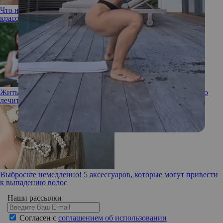
Что новенького? Делимся интересными новостями из мира
красоты
Жить долго и счастливо: что такое синдром Сезари и как его
лечить
Выбросьте немедленно! 5 аксессуаров, которые могут привести
к выпадению волос
Наши рассылки
Согласен с
соглашением об использовании