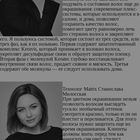
подумать о состоянии волос еще до
окрашивания: современные плекс-
системы, которые используются и в
салоне, и дома, позволяют
сохранить качество волос,
помогают цвету равномерно лечь
по стержню волоса и закрепляют
его. Я пользуюсь системой, которая состоит из трех средств, или
трех фаз, как я их называю. Первая содержит запатентованный
комплекс Keravis, который проникает в волокно волоса,
укрепляет дисульфидные связи и образует защитную пленку.
Вторая фаза с молекулой Keratec глубоко восстанавливает
внутренние связи волос, придает сияние и мягкость. Третья
содержит обе молекулы — ее следует использовать дома.
Технолог Matrix Станислава
Милосская
При цветном окрашивании нельзя
позволить волосам выглядеть
тускло: необычный оттенок
смотрится красиво, только если он
блестит и переливается. Для этого
волосы нужно защитить еще во
время окрашивания. Клиенты
должны знать: перед тем как
наносить сам цвет, стилист