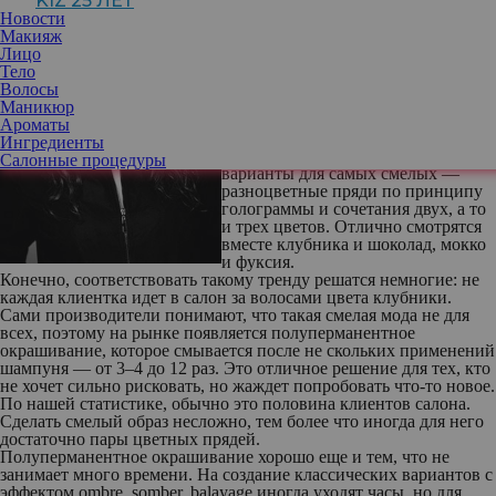
KIZ 25 ЛЕТ
Яркое окрашивание в необычный
Новости
цвет сейчас на пике актуальности.
Макияж
Один из самых модных вариантов
Лицо
— это моноокрашивание, то есть в
Тело
один оттенок. Также остаются
Волосы
актуальными переходы от темных
Маникюр
корней к светлым прядям и оттенки
Ароматы
несильной насыщенности, которые
Ингредиенты
будто начали «вымываться». Еще
Салонные процедуры
варианты для самых смелых —
разноцветные пряди по принципу
голограммы и сочетания двух, а то
и трех цветов. Отлично смотрятся
вместе клубника и шоколад, мокко
и фуксия.
Конечно, соответствовать такому тренду решатся немногие: не
каждая клиентка идет в салон за волосами цвета клубники.
Сами производители понимают, что такая смелая мода не для
всех, поэтому на рынке появляется полуперманентное
окрашивание, которое смывается после не скольких применений
шампуня — от 3–4 до 12 раз. Это отличное решение для тех, кто
не хочет сильно рисковать, но жаждет попробовать что-то новое.
По нашей статистике, обычно это половина клиентов салона.
Сделать смелый образ несложно, тем более что иногда для него
достаточно пары цветных прядей.
Полуперманентное окрашивание хорошо еще и тем, что не
занимает много времени. На создание классических вариантов с
эффектом ombre, somber, balayage иногда уходят часы, но для