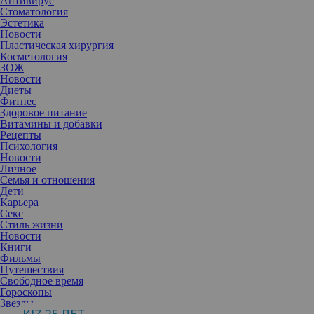
Антивирус
Стоматология
Эстетика
Новости
Пластическая хирургия
Косметология
ЗОЖ
Новости
Диеты
Фитнес
Здоровое питание
Витамины и добавки
Рецепты
Психология
Новости
Личное
Семья и отношения
Дети
Карьера
Секс
Стиль жизни
Новости
Книги
Фильмы
Путешествия
Свободное время
О цветном
окрашивании
Гороскопы
Творческий партнер L’Oréal
Звезды
Professionnel Анастасия Кукушина