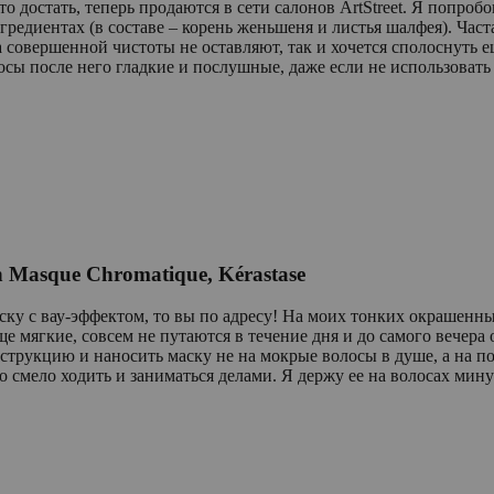
о достать, теперь продаются в сети салонов ArtStreet. Я попро
гредиентах (в составе – корень женьшеня и листья шалфея). Час
совершенной чистоты не оставляют, так и хочется сполоснуть ещ
ы после него гладкие и послушные, даже если не использовать 
n Masque Chromatique, Kérastase
ску с вау-эффектом, то вы по адресу! На моих тонких окрашенны
е мягкие, совсем не путаются в течение дня и до самого вечера
струкцию и наносить маску не на мокрые волосы в душе, а на по
 смело ходить и заниматься делами. Я держу ее на волосах мину