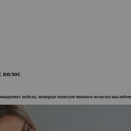
х волос
воритах недели, которые помогут тонким волосам выглядеть