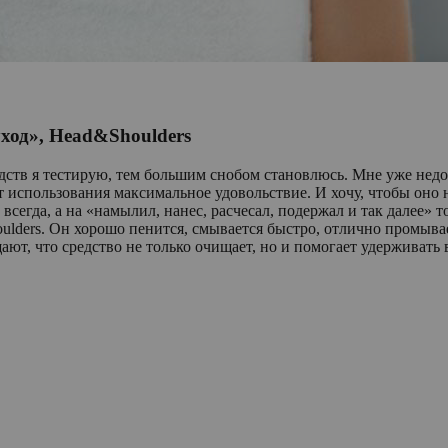
од», Head&Shoulders
дств я тестирую, тем большим снобом становлюсь. Мне уже недос
от использования максимальное удовольствие. И хочу, чтобы он
 всегда, а на «намылил, нанес, расчесал, подержал и так далее
lders. Он хорошо пенится, смывается быстро, отлично промывае
ют, что средство не только очищает, но и помогает удерживать в