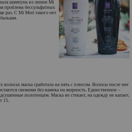
бовала шампунь из линии Mi
тая проблема бессульфатных
е раз. С Mi Mori такого нет
бальзам.
х волосах маска сработала на пять с плюсом. Волосы после нее
 остаются свежими без намека на жирность. Единственное –
дсушенные полотенцем. Маска не стекает, на одежду не капает,
т 15.