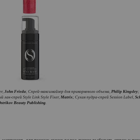
er,
John Frieda
; Спрей-максимайзер для прикорневого объема,
Philip Kingsley
;
 лак-спрей Style Link Style Fixer,
Matrix
; Сухая пудра-спрей Session Label,
Sc
strikov Beauty Publishing
.