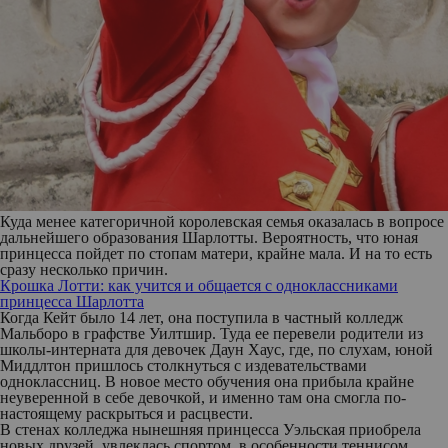
Куда менее категоричной королевская семья оказалась в вопросе
дальнейшего образования Шарлотты. Вероятность, что юная
принцесса пойдет по стопам матери, крайне мала. И на то есть
сразу несколько причин.
Крошка Лотти: как учится и общается с одноклассниками
принцесса Шарлотта
Когда Кейт было 14 лет, она поступила в частный колледж
Мальборо в графстве Уилтшир. Туда ее перевели родители из
школы-интерната для девочек Даун Хаус, где, по слухам, юной
Миддлтон пришлось столкнуться с издевательствами
одноклассниц. В новое место обучения она прибыла крайне
неуверенной в себе девочкой, и именно там она смогла по-
настоящему раскрыться и расцвести.
В стенах колледжа нынешняя принцесса Уэльская приобрела
новых друзей, увлеклась спортом, в особенности теннисом,