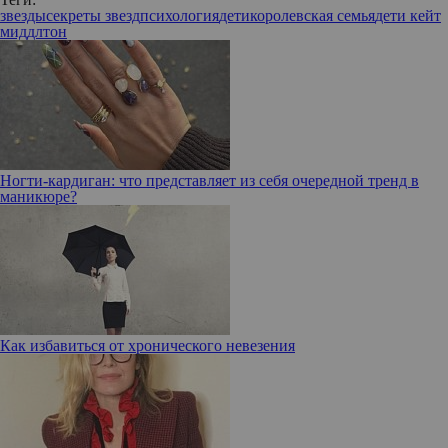
звезды
секреты звезд
психология
дети
королевская семья
дети кейт
миддлтон
Ногти-кардиган: что представляет из себя очередной тренд в
маникюре?
Как избавиться от хронического невезения