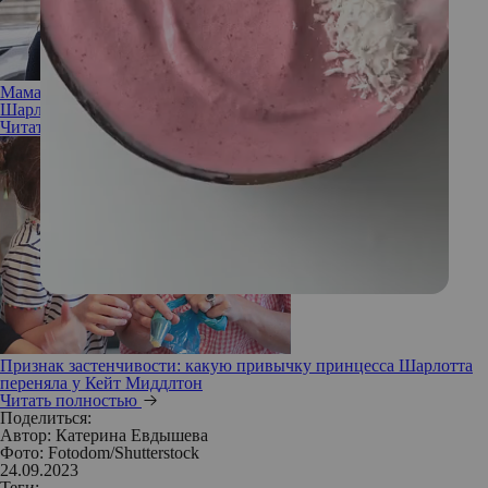
Мама рядом: как Кейт Миддлтон поддерживает принцессу
Шарлотту и не дает ей чувствовать себя «запасной»
Читать полностью
Признак застенчивости: какую привычку принцесса Шарлотта
переняла у Кейт Миддлтон
Читать полностью
Поделиться:
Автор:
Катерина Евдышева
Фото: Fotodom/Shutterstock
24.09.2023
Теги: