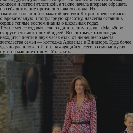
хоккеем и легкой атлетикой, а также начала впервые обращать
на себя внимание противоположного пола. Из
закомплексованной и зажатой девочки Кэтрин превратилась в
очаровательную и популярную красотку, навсегда оставив в
сердце теплые воспоминания о школьных годах.
Тем не менее отдавать свою единственную дочь в Мальборо
супруги считают плохой идеей. Все потому, что колледж
находится почти в двух часах езды от нынешнего места
жительства семьи — коттеджа Аделаида в Виндзоре. Куда более
удачно расположен Итон, находящийся всего в семи минутах
пути на машине от дома Уэльских.