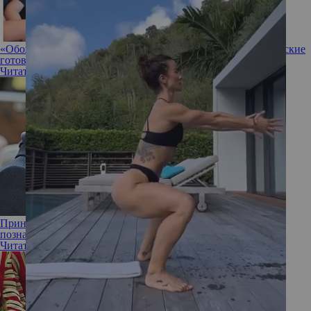
«Обожают тесто»: как Джордж, Шарлотта и Луи Кембриджские
готовят с детства и что любят есть сами
Читать полностью
Принц Уильям намерен показать детям мир нищеты и
познакомить с бездомными
Читать полностью