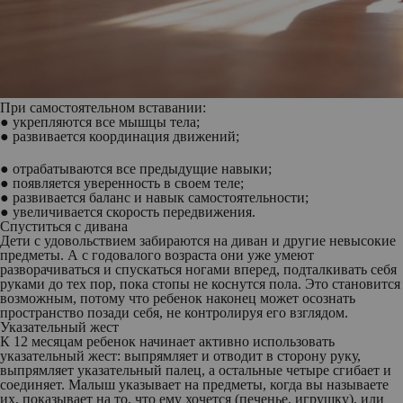
При самостоятельном вставании:
● укрепляются все мышцы тела;
● развивается координация движений;
● отрабатываются все предыдущие навыки;
● появляется уверенность в своем теле;
● развивается баланс и навык самостоятельности;
● увеличивается скорость передвижения.
Спуститься с дивана
Дети с удовольствием забираются на диван и другие невысокие
предметы. А с годовалого возраста они уже умеют
разворачиваться и спускаться ногами вперед, подталкивать себя
руками до тех пор, пока стопы не коснутся пола. Это становится
возможным, потому что ребенок наконец может осознать
пространство позади себя, не контролируя его взглядом.
Указательный жест
К 12 месяцам ребенок начинает активно использовать
указательный жест: выпрямляет и отводит в сторону руку,
выпрямляет указательный палец, а остальные четыре сгибает и
соединяет. Малыш указывает на предметы, когда вы называете
их, показывает на то, что ему хочется (печенье, игрушку), или