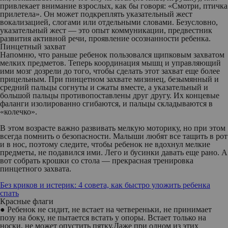
привлекает внимание взрослых, как бы говоря: «Смотри, птичка
прилетела». Он может подкреплять указательный жест
вокализацией, слогами или отдельными словами. Безусловно,
указательный жест — это опыт коммуникации, предвестник
развития активной речи, проявление осознанности ребенка.
Пинцетный захват
Напомню, что раньше ребенок пользовался щипковым захватом
мелких предметов. Теперь координация мышц и управляющий
ими мозг дозрели до того, чтобы сделать этот захват еще более
прицельным. При пинцетном захвате мизинец, безымянный и
средний пальцы согнуты и сжаты вместе, а указательный и
большой пальцы противопоставлены друг другу. Их концевые
фаланги изолированно сгибаются, и пальцы складываются в
«колечко».
В этом возрасте важно развивать мелкую моторику, но при этом
всегда помнить о безопасности. Малыши любят все тащить в рот
и в нос, поэтому следите, чтобы ребенок не вдохнул мелкие
предметы, не подавился ими. Лего и бусинки давать еще рано. А
вот собрать крошки со стола — прекрасная тренировка
пинцетного захвата.
Без криков и истерик: 4 совета, как быстро уложить ребенка
спать
Красные флаги
●
Ребенок не сидит
, не встает на четвереньки, не принимает
позу на боку, не пытается встать у опоры. Встает только на
носки, не может опустить пятку.Даже при одном из этих