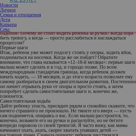
KIZ 25 ЛЕТ
терапевта Марии Гербутовой — энциклопедии двигательного
Новости
развития детей от 0 до 18 месяцев, в которой автор развенчивает
Личное
мифы о первых шагах и дает взрослым читателям четкое
Семья и отношения
понимание, что происходит с их ребенком.
Дети
Из публикуемого фрагмента вы узнаете все о важнейшем этапе
Карьера
— первых шагах и ходьбе. Как правильно реагировать на
Секс
падения? Почему не стоит водить ребенка за ручки? Когда пора
бить тревогу, а когда — просто расслабиться и наслаждаться
процессом?
Первые шаги
Итак, ребенок уже может подолгу стоять у опоры, ходить вбок,
подниматься на носочки. Когда же он пойдет? Обратите
внимание, что глава называется «12–18-й месяцы»: первые шаги
малыш может сделать и в год, и гораздо позже. По всем
международным стандартам граница, когда ребенок должен
начать ходить, — 18 месяцев, и до этого возраста позвольте ему
самому разбираться в своем двигательном развитии. Постепенно
он начнет отрывать руки от опоры и просто стоять, а затем
попробует сделать самостоятельные шаги и, конечно же,
плюхнется.
Самостоятельная ходьба
Дайте ребенку упасть, присядьте рядом и спокойно скажите, что
ничего страшного не произошло. Не тяните его вверх — пусть
сам поднимется, опираясь о вас. Если малыш расстроится, то,
конечно, возьмите его на ручки и расцелуйте, но не бегите
впереди паровоза со своей тревогой. Я часто вижу, как мамы
начинают охать, ахать, скорее хватать упавших детей —
настоящая драма. Сначала оцените: ребенок расстроился,