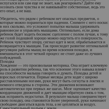
испугался или сам еще не знает, как реагировать? Дайте ему
осознать свои чувства и не навязывайте собственные, ведь это
его опыт, а не ваш.
Убедитесь, что рядом с ребенком нет опасных предметов, о
которые можно пораниться при падении. Снимите с него носки:
в них скользко, это усложнит попытки малыша удерживать
равновесие и управлять мышцами. Оптимально, если дома
ребенок будет ходить босиком: сцепление с полом лучше, к тому
же голой подошвой хорошо можно ощутить его поверхность.
Ребенок чувствует опору, сигнал идет в мозг, обрабатывается и
возвращается к мышцам. Так происходит развитие оптимальной
регуляции работы мышц во время освоения походки, и
вмешиваться в этот четкий процесс не стоит даже из лучших
побуждений.
Походка
Хождение — это произвольная моторика. Она играет ключевую
роль в развитии ребенка, так что освоение этого навыка влияет
на способности малыша говорить и думать. Походка детей и
взрослых отличается. Первые месяцы дети ходят с широко
расставленными ногами, руки могут быть согнуты в локтях и
немного отведены в стороны. Эти движения возникают
автоматически при первых же шагах. Мозг оценивает качество
координации движений и дает мышцам обратную связь о том,
как исправить недостатки. В результате малыш совершенствует
свою походку, она становится более уверенной, руки начинают
свободнее двигаться вдоль тела, а не цепляться за воздух.
Самостоятельный подъем с земли