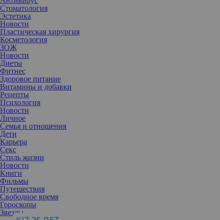
Антивирус
Стоматология
Эстетика
Новости
Пластическая хирургия
Косметология
ЗОЖ
Новости
Диеты
Фитнес
Здоровое питание
Витамины и добавки
Рецепты
Психология
Новости
Личное
Семья и отношения
Дети
Карьера
Секс
Многие родители беспокоятся, наблюдая за развитием своего
Стиль жизни
малыша. Они сравнивают его с другими детьми, переживают,
Новости
если ребенок не укладывается в общепринятые нормы, и
Книги
теряются в потоке противоречивой информации из интернета и
Фильмы
от знакомых. Особенно волнительным периодом становится
Путешествия
время, когда ребенок учится ходить — ведь это важнейший этап
Свободное время
в его развитии.
Гороскопы
Чтобы помочь родителям разобраться в этом вопросе, мы
Звезды
публикуем отрывок из книги «Мама, я пошел!» физического