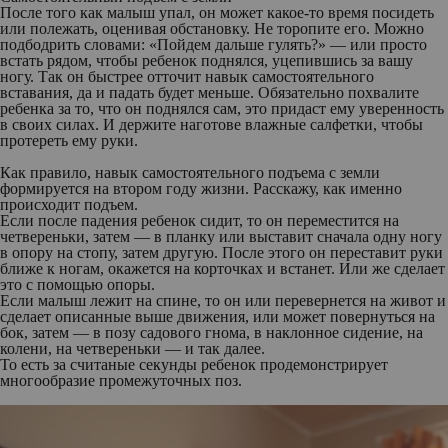
После того как малыш упал, он может какое-то время посидеть
или полежать, оценивая обстановку. Не торопите его. Можно
подбодрить словами: «Пойдем дальше гулять?» — или просто
встать рядом, чтобы ребенок поднялся, уцепившись за вашу
ногу. Так он быстрее отточит навык самостоятельного
вставания, да и падать будет меньше. Обязательно похвалите
ребенка за то, что он поднялся сам, это придаст ему уверенность
в своих силах. И держите наготове влажные салфетки, чтобы
протереть ему руки.
Как правило, навык самостоятельного подъема с земли
формируется на втором году жизни. Расскажу, как именно
происходит подъем.
Если после падения ребенок сидит, то он переместится на
четвереньки, затем — в планку или выставит сначала одну ногу
в опору на стопу, затем другую. После этого он переставит руки
ближе к ногам, окажется на корточках и встанет. Или же сделает
это с помощью опоры.
Если малыш лежит на спине, то он или перевернется на живот и
сделает описанные выше движения, или может повернуться на
бок, затем — в позу садового гнома, в наклонное сидение, на
колени, на четвереньки — и так далее.
То есть за считаные секунды ребенок продемонстрирует
многообразие промежуточных поз.