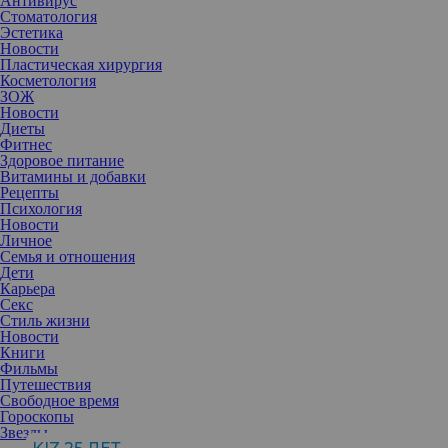
Антивирус
Стоматология
Эстетика
Новости
Пластическая хирургия
Косметология
ЗОЖ
Новости
Диеты
Фитнес
Здоровое питание
Витамины и добавки
Рецепты
Психология
Новости
Личное
Семья и отношения
Дети
Карьера
Секс
Постоянное недовольство руководством или коллегами может
Стиль жизни
испортить вашу репутацию. Разберитесь, как негативные
Новости
установки влияют на ваши профессиональные отношения и
Книги
карьерные перспективы.
Фильмы
У успешных людей есть свои определенные принципы, которые
Путешествия
позволяют достичь им личностного роста. Но некоторые из них
Свободное время
на самом деле только вредят карьере и развитию. Давайте
Гороскопы
разберем 10 привычек, которые могут поставить крест на ваших
Звезды
амбициях.