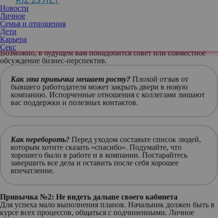
KIZ 25 ЛЕТ
Привычка №1: Уходить с негативом
Новости
Увольнение — стресс, но не стоит сжигать мосты. Плохое
Личное
расставание может лишить вас ценных связей. В бизнесе
Семья и отношения
репутация строится на них, они помогают найти работу и
Дети
повышают доверие к компании.
Карьера
Лучше уйти на нейтральной или положительной ноте.
Секс
Возможно, в будущем вам понадобится совет или совместное
обсуждение бизнес-перспектив.
Как эта привычка мешает росту?
Плохой отзыв от
бывшего работодателя может закрыть двери в новую
компанию. Испорченные отношения с коллегами лишают
вас поддержки и полезных контактов.
Как перебороть?
Перед уходом составьте список людей,
которым хотите сказать «спасибо». Подумайте, что
хорошего было в работе и в компании. Постарайтесь
завершить все дела и оставить после себя хорошее
впечатление.
Привычка №2: Не видеть дальше своего кабинета
Для успеха мало выполнения планов. Начальник должен быть в
курсе всех процессов, общаться с подчиненными. Личное