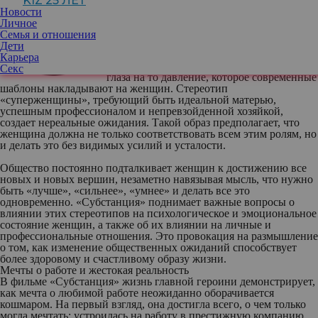
KIZ 25 ЛЕТ
Сара Михайлова
, дизайнер-декоратор
Новости
интерьера
Личное
Семья и отношения
Как современные шаблоны давят на
Дети
женщин
Карьера
Фильм «Субстанция» открывает зрителям
Секс
глаза на то давление, которое современные
шаблоны накладывают на женщин. Стереотип
«суперженщины», требующий быть идеальной матерью,
успешным профессионалом и непревзойденной хозяйкой,
создает нереальные ожидания. Такой образ предполагает, что
женщина должна не только соответствовать всем этим ролям, но
и делать это без видимых усилий и усталости.
Общество постоянно подталкивает женщин к достижению все
новых и новых вершин, незаметно навязывая мысль, что нужно
быть «лучше», «сильнее», «умнее» и делать все это
одновременно. «Субстанция» поднимает важные вопросы о
влиянии этих стереотипов на психологическое и эмоциональное
состояние женщин, а также об их влиянии на личные и
профессиональные отношения. Это провокация на размышление
о том, как изменение общественных ожиданий способствует
более здоровому и счастливому образу жизни.
Мечты о работе и жестокая реальность
В фильме «Субстанция» жизнь главной героини демонстрирует,
как мечта о любимой работе неожиданно оборачивается
кошмаром. На первый взгляд, она достигла всего, о чем только
могла мечтать: устроилась на работу в престижную компанию,