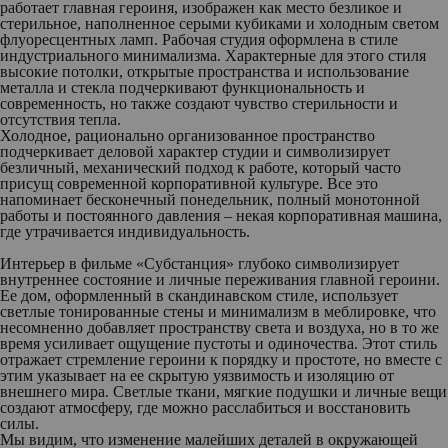
работает главная героиня, изображен как место безликое и
стерильное, наполненное серыми кубиками и холодным светом
флуоресцентных ламп. Рабочая студия оформлена в стиле
индустриального минимализма. Характерные для этого стиля
высокие потолки, открытые пространства и использование
металла и стекла подчеркивают функциональность и
современность, но также создают чувство стерильности и
отсутствия тепла.
Холодное, рационально организованное пространство
подчеркивает деловой характер студии и символизирует
безличный, механический подход к работе, который часто
присущ современной корпоративной культуре. Все это
напоминает бесконечный понедельник, полный монотонной
работы и постоянного давления – некая корпоративная машина,
где утрачивается индивидуальность.
Интерьер в фильме «Субстанция» глубоко символизирует
внутреннее состояние и личные переживания главной героини.
Ее дом, оформленный в скандинавском стиле, использует
светлые тонированные стены и минимализм в меблировке, что
несомненно добавляет пространству света и воздуха, но в то же
время усиливает ощущение пустоты и одиночества. Этот стиль
отражает стремление героини к порядку и простоте, но вместе с
этим указывает на ее скрытую уязвимость и изоляцию от
внешнего мира. Светлые ткани, мягкие подушки и личные вещи
создают атмосферу, где можно расслабиться и восстановить
силы.
Мы видим, что изменение малейших деталей в окружающей