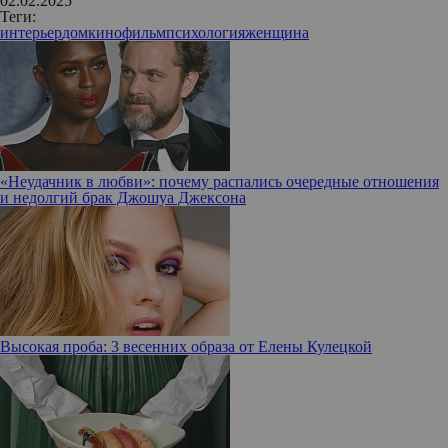
02.02.2025
Теги:
интерьер
дом
кино
фильм
психология
женщина
«Неудачник в любви»: почему распались очередные отношения
и недолгий брак Джошуа Джексона
Высокая проба: 3 весенних образа от Елены Кулецкой