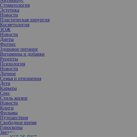
Антивирус
Стоматология
Эстетика
Новости
Пластическая хирургия
Косметология
ЗОЖ
Новости
Диеты
Фитнес
Здоровое питание
Витамины и добавки
Рецепты
Психология
Новости
Личное
Семья и отношения
Дети
Карьера
Секс
Как далеко способно зайти общество в своих ожиданиях от
Стиль жизни
женщин? Эксперт выделила четыре урока из нашумевшего
Новости
фильма, которые заставляют по-новому взглянуть на привычные
Книги
вещи и возможно, изменят отношение к повседневной
Фильмы
реальности.
Путешествия
Свободное время
Гороскопы
Звезды