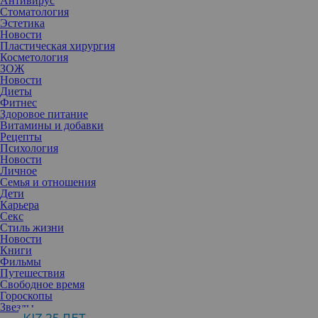
Антивирус
Стоматология
Эстетика
Новости
Пластическая хирургия
Косметология
ЗОЖ
Новости
Диеты
Фитнес
Здоровое питание
Витамины и добавки
Рецепты
Психология
Новости
Личное
Семья и отношения
Дети
Карьера
Секс
Проснуться уставшим и раздраженным — ужасное начало дня.
Стиль жизни
Многие привыкли перед сном скролить ленту новостей или
Новости
залипать в Youtube, но важно понимать, что вечерние привычки
Книги
влияют на сон и самочувствие.
Фильмы
По статистике,
от 50-70 миллионов
человек страдают от
Путешествия
расстройств сна, которые негативно сказываются на физическом
Свободное время
и психическом здоровье, — согласно данным из книги
Гороскопы
«Расстройства сна и недосыпание: нерешенная проблема
Звезды
общественного здравоохранение» 2006 года. В этой же книге