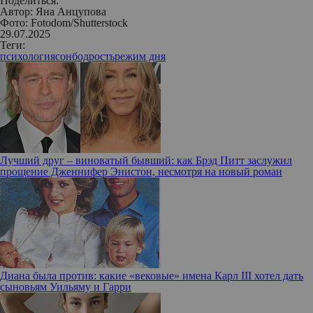
Поделиться:
Автор:
Яна Анцупова
Фото: Fotodom/Shutterstock
29.07.2025
Теги:
психология
сон
бодрость
режим дня
Лучший друг – виноватый бывший: как Брэд Питт заслужил
прощение Дженнифер Энистон, несмотря на новый роман
Диана была против: какие «вековые» имена Карл III хотел дать
сыновьям Уильяму и Гарри