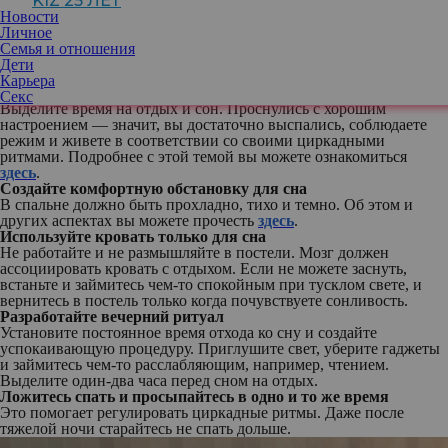
KIZ 25 ЛЕТ
говорится, что недостаток сна (менее 7 часов) увеличивает риск
Новости
депрессии, тревожности, сердечных заболеваний, диабета и
Личное
ожирения. Подробнее о том, как недосып влияет на здоровье и
Семья и отношения
благополучие человека, вы можете прочесть
здесь
.
Дети
Что же делать вечером, чтобы просыпаться счастливым?
Карьера
Планируйте свой день заранее
Секс
Выделите время на отдых и сон. Проснулись с хорошим
настроением — значит, вы достаточно выспались, соблюдаете
режим и живете в соответствии со своими циркадными
ритмами. Подробнее с этой темой вы можете ознакомиться
здесь
.
Создайте комфортную обстановку для сна
В спальне должно быть прохладно, тихо и темно. Об этом и
других аспектах вы можете прочесть
здесь
.
Используйте кровать только для сна
Не работайте и не размышляйте в постели. Мозг должен
ассоциировать кровать с отдыхом. Если не можете заснуть,
встаньте и займитесь чем-то спокойным при тусклом свете, и
вернитесь в постель только когда почувствуете сонливость.
Разработайте вечерний ритуал
Установите постоянное время отхода ко сну и создайте
успокаивающую процедуру. Приглушите свет, уберите гаджеты
и займитесь чем-то расслабляющим, например, чтением.
Выделите один-два часа перед сном на отдых.
Ложитесь спать и просыпайтесь в одно и то же время
Это помогает регулировать циркадные ритмы. Даже после
тяжелой ночи старайтесь не спать дольше.