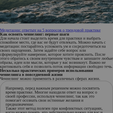
Медитации: ответьте на 5 вопросов о трендовой практике
Как освоить ченнелинг: первые шаги
Для начала стоит выделить время для практики и выбрать
спокойное место, где вас не будут отвлекать. Можно начать с
медитации: постарайтесь успокоить ум и сосредоточиться на
своих ощущениях. Затем задайте себе вопрос или
сформулируйте намерение, которое хотите прояснить. После
этого обратись к своим внутренним чувствам и запишите любые
образы, идеи или мысли, которые у вас возникнут. Важно не
критиковать себя и позволить поток информации свободно течь.
Несколько практических примеров использования
ченнелинга в повседневной жизни
Ченнелинг можно применить в различных сферах жизни.
Например, перед важным решением можно посвятить
время практике. Многие находили ответ на вопрос о
своей профессии, используя ченнелинг, так как это
помогает осознать свои истинные желания и
предназначение.
Также этот метод полезен при конфликтных ситуациях,
когда нужно понять, что действительно важно для вас и