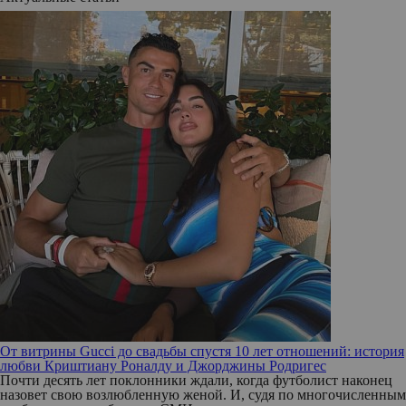
От витрины Gucci до свадьбы спустя 10 лет отношений: история
любви Криштиану Роналду и Джорджины Родригес
Почти десять лет поклонники ждали, когда футболист наконец
назовет свою возлюбленную женой. И, судя по многочисленным