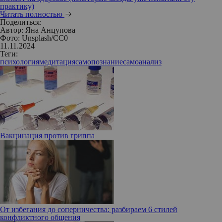
практику)
Читать полностью
Поделиться:
Автор:
Яна Анцупова
Фото: Unsplash/СС0
11.11.2024
Теги:
психология
медитация
самопознание
самоанализ
Вакцинация против гриппа
От избегания до соперничества: разбираем 6 стилей
конфликтного общения