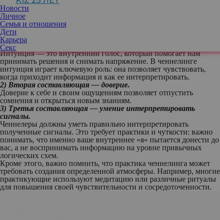
KIZ 25 ЛЕТ
неопределенности или тяжелых периодах. Метод был подробно
Новости
изучен в научном исследовании
«Смешанные методы
Личное
феноменологического и разведывательного изучения
Семья и отношения
ченнелинга»
.
Дети
На чем строится метод
Карьера
1) Первая составляющая — интуиция.
Секс
Интуиция — это внутренний голос, который помогает нам
принимать решения и снимать напряжение. В ченнелинге
интуиция играет ключевую роль: она позволяет чувствовать,
когда приходит информация и как ее интерпретировать.
2) Вторая составляющая — доверие.
Доверие к себе и своим ощущениям позволяет отпустить
сомнения и открыться новым знаниям.
3) Третья составляющая — умение интерпретировать
сигналы.
Ченнелеры должны уметь правильно интерпретировать
полученные сигналы. Это требует практики и чуткости: важно
понимать, что именно ваше внутреннее «я» пытается донести до
вас, а не воспринимать информацию на уровне привычных
логических схем.
Кроме этого, важно помнить, что практика ченнелинга может
требовать создания определенной атмосферы. Например, многие
практикующие используют медитацию или различные ритуалы
для повышения своей чувствительности и сосредоточенности.