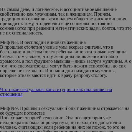
На самом деле, и логическое, и ассоциативное мышление
свойственно как мужчинам, так и женщинам. Причем,
традиционно сложившаяся в нашем обществе дискриминация
приводит к тому, что девочки еще со школы постоянно
сомневаются при решении математических задач, боятся, что это
не их специальность.
Миф №8. В бесплодии виновата женщина
В прошлые столетия ученые умы всерьез считали, что в
бесплодии и «не том поле» ребенка виновата только женщина.
Сейчас-то мы знаем, что у женщины лишь женский набор
хромосом, а пол будущего малыша – лишь заслуга мужчины. А о
том, что сперматозоиды могут быть нежизнеспособны, до сих
пор еще не все знают. И в наши дни находятся мужчины,
которые отказываются идти к врачу-репродуктологу.
Что такое сексуальная конституция и как она влияет на
отношения
Миф №9. Прошлый сексуальный опыт женщины отражается на
ее будущем потомстве
Попахивает теорией телегонии. Эта псевдотеория уже
неоднократно была опровергнута, но находится достаточно
человек, считающих: если ребенок на них не похож, то это не
измена или гены прабабушки виноваты, а генетическая