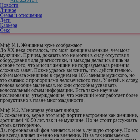
KIZ 25 ЛЕТ
верят в бабушкины сказки. Некоторые мужчины продолжают
Новости
жить с уверенностью, что женщины – существа с другой
Личное
планеты и понять их невозможно. Кажется, будто подобные
Семья и отношения
экземпляры росли без матери, но это не всегда так. Просто
Дети
когда-то родители передали своему ребенку «сокровенные»
Карьера
знания, которые в будущем оказались опровергнуты. Делимся с
Секс
вами самыми забавными и распространенными мифами.
Миф №1. Женщины хуже соображают
До XX века считалось, что мозг женщины меньше, чем мозг
мужчины. Причем, доказать это не могли в силу отсутствия
оборудования для диагностики, и выводы делались лишь на
основе того, что миссия женщин не подразумевала решения
сложных задач. Позже удалось выяснить, что, действительно,
объем мозга женщины в среднем на 10% меньше мужского, но
это связано с пропорциями человеческого тела. У детей, к слову,
голова вообще маленькая, но они способны усваивать
колоссальный объем информации. Есть также научные
исследования, утверждающие, что женский мозг работает более
продуктивно в плане многозадачности.
Миф №2. Менопауза убивает либидо
К сожалению, вера в этот миф портит настроение как женщине,
достигшей 40-50 лет, так и ее мужчине. Но не стоит рассуждать
столь категорично.
Да, гормональный фон меняется, и не в лучшую сторону. Но это
не всегда влияет именно на влечение. Из-за так называемых