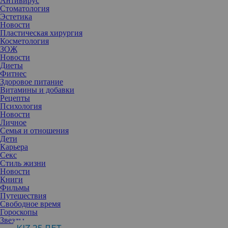
Антивирус
Стоматология
Эстетика
Новости
Пластическая хирургия
Косметология
ЗОЖ
Новости
Диеты
Фитнес
Здоровое питание
Витамины и добавки
Рецепты
Психология
Новости
Личное
Семья и отношения
Дети
Карьера
Секс
Стиль жизни
Новости
Книги
Фильмы
Путешествия
Свободное время
Казалось бы, в XXI веке уже столько известно о строении
Гороскопы
человеческого тела, работе мозга и влиянии гормонов на наше
Звезды
самочувствие, но до сих пор остаются «темные» люди, которые