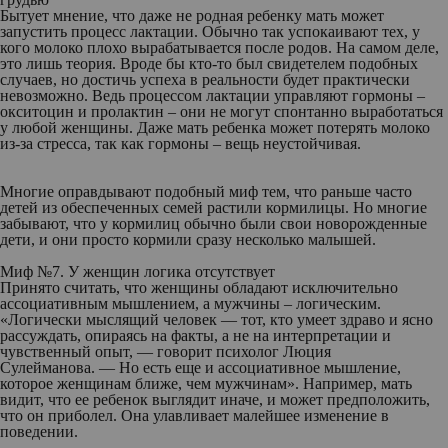
Бытует мнение, что даже не родная ребенку мать может
запустить процесс лактации. Обычно так успокаивают тех, у
кого молоко плохо вырабатывается после родов. На самом деле,
это лишь теория. Вроде бы кто-то был свидетелем подобных
случаев, но достичь успеха в реальности будет практически
невозможно. Ведь процессом лактации управляют гормоны –
окситоцин и пролактин – они не могут спонтанно выработаться
у любой женщины. Даже мать ребенка может потерять молоко
из-за стресса, так как гормоны – вещь неустойчивая.
Многие оправдывают подобный миф тем, что раньше часто
детей из обеспеченных семей растили кормилицы. Но многие
забывают, что у кормилиц обычно были свои новорожденные
дети, и они просто кормили сразу несколько малышей.
Миф №7. У женщин логика отсутствует
Принято считать, что женщины обладают исключительно
ассоциативным мышлением, а мужчины – логическим.
«Логически мыслящий человек — тот, кто умеет здраво и ясно
рассуждать, опираясь на факты, а не на интерпретации и
чувственный опыт, — говорит психолог Люция
Сулейманова. — Но есть еще и ассоциативное мышление,
которое женщинам ближе, чем мужчинам». Например, мать
видит, что ее ребенок выглядит иначе, и может предположить,
что он приболел. Она улавливает малейшее изменение в
поведении.