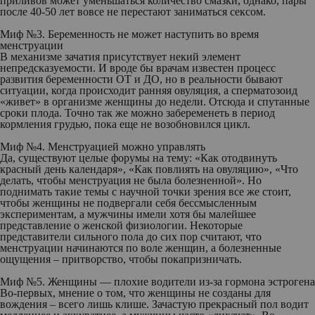
приливов может уменьшаться количество смазки, однако, пары
после 40-50 лет вовсе не перестают заниматься сексом.
Миф №3. Беременность не может наступить во время
менструации
В механизме зачатия присутствует некий элемент
непредсказуемости. И вроде бы врачам известен процесс
развития беременности ОТ и ДО, но в реальности бывают
ситуации, когда происходит ранняя овуляция, а сперматозоид
«живет» в организме женщины до недели. Отсюда и спутанные
сроки плода. Точно так же можно забеременеть в период
кормления грудью, пока еще не возобновился цикл.
Миф №4. Менструацией можно управлять
Да, существуют целые форумы на тему: «Как отодвинуть
красный день календаря», «Как повлиять на овуляцию», «Что
делать, чтобы менструация не была болезненной». Но
поднимать такие темы с научной точки зрения все же стоит,
чтобы женщины не подвергали себя бессмысленным
экспериментам, а мужчины имели хотя бы малейшее
представление о женской физиологии. Некоторые
представители сильного пола до сих пор считают, что
менструации начинаются по воле женщин, а болезненные
ощущения – притворство, чтобы покапризничать.
Миф №5. Женщины — плохие водители из-за гормона эстрогена
Во-первых, мнение о том, что женщины не созданы для
вождения – всего лишь клише. Зачастую прекрасный пол водит