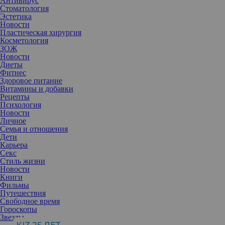
Антивирус
Стоматология
Эстетика
Новости
Пластическая хирургия
Косметология
ЗОЖ
Новости
Диеты
Фитнес
Здоровое питание
Витамины и добавки
Рецепты
Психология
Новости
Личное
Семья и отношения
Дети
Карьера
Секс
Стиль жизни
Новости
Моника Беллуччи даже в свои 52 года остается признанным
Книги
секс-символом и объектом желания миллионов мужчин. Однако,
Фильмы
несмотря на этот громкий титул, Моника заявила, что она, как и
Путешествия
любая женщина, иногда испытывает проблемы в общении с
Свободное время
противоположным полом.
Гороскопы
В недавнем интервью «Комсомольской правде» знаменитая
Звезды
актриса рассказала, что, несмотря на свой богатый жизненный