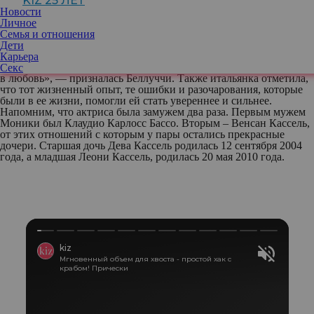
KIZ 25 ЛЕТ
опыт, она до сих пор верит в настоящую любовь, но иногда,
Новости
увы, сталкивается с разногласиями с мужчинами, какие у нее
Личное
были в юности. «У меня до сих пор похожие проблемы
Семья и отношения
с мужчинами, что и в 20 лет. Могу только сказать, что я
Дети
действительно верю в настоящие чувства. Любовь двух людей,
Карьера
любовь к детям, любовь к работе. Да, я все еще верю
Секс
в любовь», — призналась Беллуччи. Также итальянка отметила,
что тот жизненный опыт, те ошибки и разочарования, которые
были в ее жизни, помогли ей стать увереннее и сильнее.
Напомним, что актриса была замужем два раза. Первым мужем
Моники был Клаудио Карлосс Бассо. Вторым – Венсан Кассель,
от этих отношений с которым у пары остались прекрасные
дочери. Старшая дочь Дева Кассель родилась 12 сентября 2004
года, а младшая Леони Кассель, родилась 20 мая 2010 года.