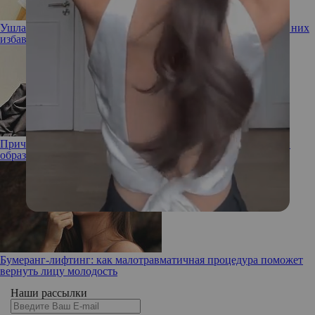
Ушла эпоха! Девушка-мем с бровями на пол-лба наконец от них
избавилась
Прическа Малефисенты: Рената Литвинова показала новый
образ
Бумеранг-лифтинг: как малотравматичная процедура поможет
вернуть лицу молодость
Наши рассылки