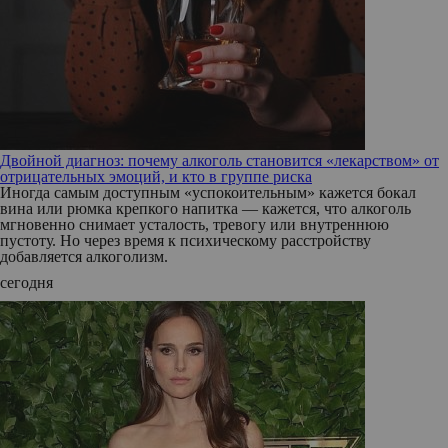
Двойной диагноз: почему алкоголь становится «лекарством» от
отрицательных эмоций, и кто в группе риска
Иногда самым доступным «успокоительным» кажется бокал
вина или рюмка крепкого напитка — кажется, что алкоголь
мгновенно снимает усталость, тревогу или внутреннюю
пустоту. Но через время к психическому расстройству
добавляется алкоголизм.
сегодня