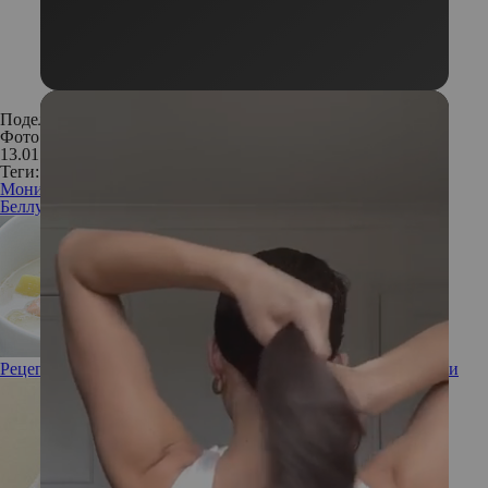
Поделиться:
Фото: Instagram
13.01.2017
Теги:
Моника
Беллуччи
отношения
психология
расставание
актриса
звезда
Рецепт от шефа: финский рыбный суп из лосося со сливками