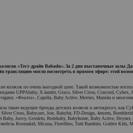
колясок «Тест-драйв Babadu». За 2 дня выставочные залы Дан
н-трансляцию могли посмотреть в прямом эфире: этой возмо
и колясок по очень выгодной цене. Такой возможностью воспол
ми UPPAbaby, X-lander, Graco, Silver Cross, Concord, Cybex, Jet
Navigator, «Феалта», Capella, Baby Active, Merries, Mansita и мног
 такие ведущие бренды детских колясок и автокресел, как Cybex, 
 Silver Cross, Babycare, Joie, Babyhit, FD-Design, 4moms, Bumblerid
eet Baby, Joovy, Gesslein, Redsbaby, Babyhome, Baby Active, Heyne
ебель Roomakid, Micuna, Fiorellino, Tutti Bambini, Golden Kids, M