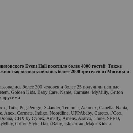
иловского Event Hall посетило более 4000 гостей. Также
жностью воспользовались более 2000 зрителей из Москвы и
ьзовались более 300 человек и более 25 получили ценные
em, Golden Kids, Baby Сare, Nanie, Carmate, MyMilly, Grifon
ими другими
Tutis, Peg-Perego, X-lander, Teutonia, Adamex, Capella, Nania,
e, Anex, Carmate, Indigo, Noordline, UPPAbaby, Caretto, i’Coo,
r, Doona, CBX by Cybex, Amalfy, Amelis, Asalvo, Thule, SEED,
yMilly, Grifon Style, Daka Baby, «Феалта», Major Kids и