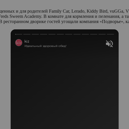
ных и для родителей Family Car, Lerado, Kiddy Bird, vuGGa, Viv
ke и Freds Sweem Academy. В комнате для кормления и пеленания, а
 ресторанном дворике гостей угощали компания «Подворье», ка