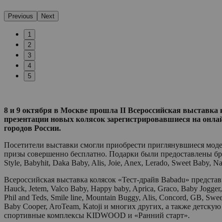
Previous
Next
1
2
3
4
5
8 и 9 октября в Москве прошла II Всероссийская выставка 
презентации новых колясок зарегистрировавшиеся на онлай
городов России.
Посетители выставки смогли приобрести приглянувшиеся модел
призы совершенно бесплатно. Подарки были предоставлены бренда
Style, Babyhit, Daka Baby, Alis, Joie, Anex, Lerado, Sweet Baby, 
Всероссийская выставка колясок «Тест-драйв Babadu» представила
Hauck, Jetem, Valco Baby, Happy baby, Aprica, Graco, Baby Jogger,
Phil and Teds, Smile line, Mountain Buggy, Alis, Concord, GB, Sw
Baby Cooper, AroTeam, Katoji и многих других, а также детскую м
спортивные комплексы KIDWOOD и «Ранний старт».