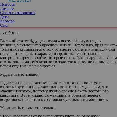
KIZ 25 ЛЕТ
Новости
Красивая внешность не является залогом счастливой семейной
Личное
жизни, а вот поводом для ревности – вполне. Поэтому, прежде,
Семья и отношения
чем отправляться со своим Аполлоном в ЗАГС, подумайте, есть
Дети
ли еще что-то, что привлекает вас в этом мужчине, кроме
Карьера
внешних данных? И потом уже принимайте решение.
Секс
… и богат
Высокий статус будущего мужа – весомый аргумент для
женщин, мечтающих о красивой жизни. Вот только, вряд ли кто-
то из них задумывается о то, что вместе с богатым женихом они
получают скверный характер избранника, его тотальный
контроль и прочие «табу», которые нельзя будет нарушить. И тем
самым они сами себя вгоняют в золотую клетку, не понимая, как
потом будет из нее выбираться.
Родители настаивают
Родители не перестают вмешиваться в жизнь своих уже
взрослых детей и не устают напоминать своим дочерям, что
«часики тикают», поэтому нужно срочно искать достойного
кандидата. Вот и кидаются женщины в объятия первого
встречного, не считаясь со своими чувствами и амбициями.
Желание быть самостоятельной
Чтобы избавиться от родительского гнета, многие дамы