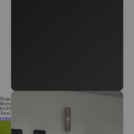
Поделиться:
Фото: Shutterstock
03.03.2019
Теги:
отношения
мужчина и женщина
психология отношений