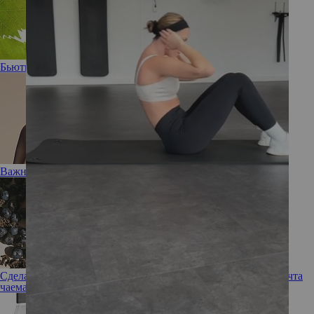
Бьюти-помощник: новая эссенция Vinoperfect от Caudalie
Важный вопрос: Нужен ли вашей коже тоник?
Сделано с любовью: новый бьюти-бренд Love Tea Art — мечта
чаемана