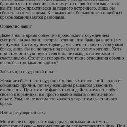
бросаются в отношения, как в омут с головой и соглашаются
выйти замуж практически за первого встречного, лишь бы
сбежать из отчего дома. К сожалению, большинство подобных
браков заканчиваются разводами.
Общество давит
Даже в наше время общество продолжает с осуждением
смотреть на женщин, которые решили, что брак (да и дети) им
не нужны. Поэтому некоторые дамы спешат связать себя узами
брака, лишь бы не попасть под раздачу и волну критики. Хотя
при этом они чувствуют себя вполне самодостаточными и
счастливыми. Стоит ли говорить, что такие отношения обычно
очень быстро заканчиваются?
Забыть про неудачный опыт
Желание сбежать от неудачных прошлых отношений – одна из
основных причин, почему женщины решаются узаконить
отношения. При этом не факт что они действительно любят
своего избранника, им просто важно забыть о негативном
опыте. Увы, но не всегда это является гарантом счастливого
брака.
Иметь регулярный секс
Многие не говорят об этом, однако возможность иметь
регулярный секс – весомая причина для вступления в брак. При