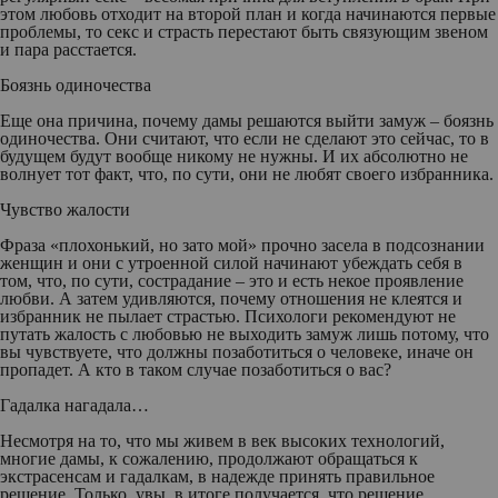
этом любовь отходит на второй план и когда начинаются первые
проблемы, то секс и страсть перестают быть связующим звеном
и пара расстается.
Боязнь одиночества
Еще она причина, почему дамы решаются выйти замуж – боязнь
одиночества. Они считают, что если не сделают это сейчас, то в
будущем будут вообще никому не нужны. И их абсолютно не
волнует тот факт, что, по сути, они не любят своего избранника.
Чувство жалости
Фраза «плохонький, но зато мой» прочно засела в подсознании
женщин и они с утроенной силой начинают убеждать себя в
том, что, по сути, сострадание – это и есть некое проявление
любви. А затем удивляются, почему отношения не клеятся и
избранник не пылает страстью. Психологи рекомендуют не
путать жалость с любовью не выходить замуж лишь потому, что
вы чувствуете, что должны позаботиться о человеке, иначе он
пропадет. А кто в таком случае позаботиться о вас?
Гадалка нагадала…
Несмотря на то, что мы живем в век высоких технологий,
многие дамы, к сожалению, продолжают обращаться к
экстрасенсам и гадалкам, в надежде принять правильное
решение. Только, увы, в итоге получается, что решение