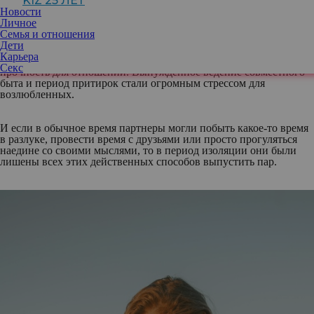
KIZ 25 ЛЕТ
Новости
Личное
Прошлые годы запомнятся всему миру пандемией
Семья и отношения
коронавируса, длительными самоизоляциями, необходимостью
Дети
носить маски и перчатки. Тысячи пар оказались заперты в
Карьера
четырех стенах, что стало существенным испытанием на
Секс
прочность для отношений. Вынужденное ведение совместного
быта и период притирок стали огромным стрессом для
возлюбленных.
И если в обычное время партнеры могли побыть какое-то время
в разлуке, провести время с друзьями или просто прогуляться
наедине со своими мыслями, то в период изоляции они были
лишены всех этих действенных способов выпустить пар.