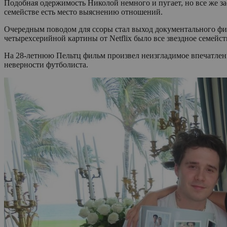
Подобная одержимость Николой немного и пугает, но все же зас
семействе есть место выяснению отношений.
Очередным поводом для ссоры стал выход документального фил
четырехсерийной картины от Netflix было все звездное семейст
На 28-летнюю Пельтц фильм произвел неизгладимое впечатлени
неверности футболиста.