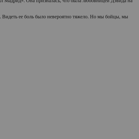
еал Мадрид». Она призналась, что была любовницей Дэвида на
я. Видеть ее боль было невероятно тяжело. Но мы бойцы, мы