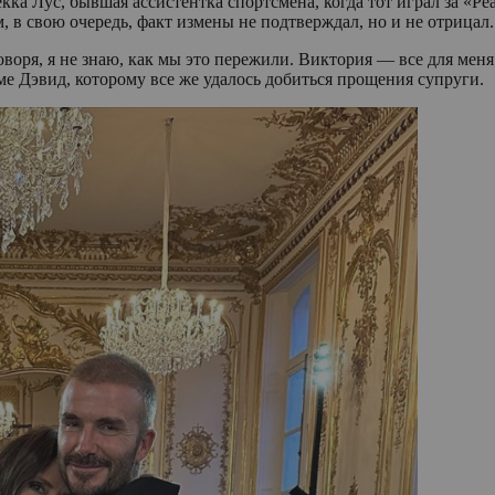
ка Лус, бывшая ассистентка спортсмена, когда тот играл за «Р
, в свою очередь, факт измены не подтверждал, но и не отрицал.
оворя, я не знаю, как мы это пережили. Виктория — все для мен
ме Дэвид, которому все же удалось добиться прощения супруги.