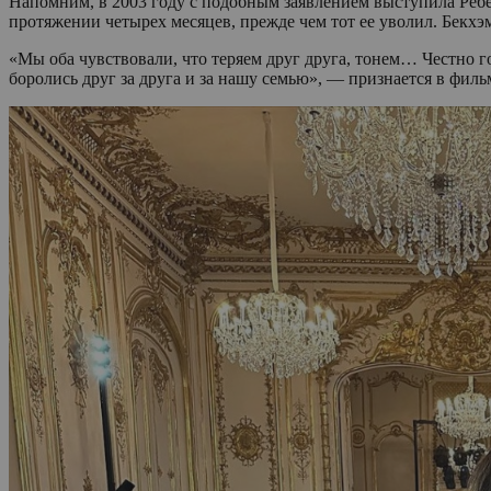
Напомним, в 2003 году с подобным заявлением выступила Ребек
протяжении четырех месяцев, прежде чем тот ее уволил. Бекхэм
«Мы оба чувствовали, что теряем друг друга, тонем… Честно г
боролись друг за друга и за нашу семью», — признается в филь