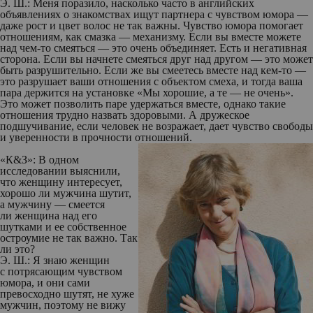
Э. Ш.:
Меня поразило, насколько часто в английских
объявлениях о знакомствах ищут партнера с чувством юмора —
даже рост и цвет волос не так важны. Чувство юмора помогает
отношениям, как смазка — механизму. Если вы вместе можете
над чем-то смеяться — это очень объединяет. Есть и негативная
сторона. Если вы начнете смеяться друг над другом — это может
быть разрушительно. Если же вы смеетесь вместе над кем-то —
это разрушает ваши отношения с объектом смеха, и тогда ваша
пара держится на установке «Мы хорошие, а те — не очень».
Это может позволить паре удержаться вместе, однако такие
отношения трудно назвать здоровыми. А дружеское
подшучивание, если человек не возражает, дает чувство свободы
и уверенности в прочности отношений.
«К&З»:
В одном
исследовании выяснили,
что женщину интересует,
хорошо ли мужчина шутит,
а мужчину — смеется
ли женщина над его
шутками и ее собственное
остроумие не так важно. Так
ли это?
Э. Ш.:
Я знаю женщин
с потрясающим чувством
юмора, и они сами
превосходно шутят, не хуже
мужчин, поэтому не вижу