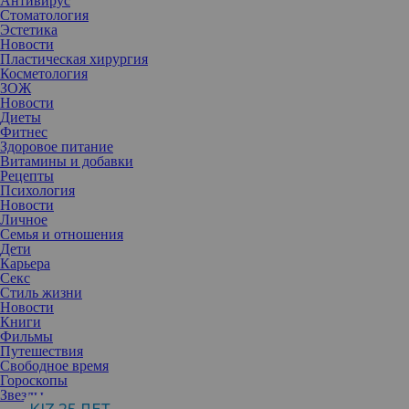
Антивирус
стало немного легче, я перестала относиться к себе с излишней
Стоматология
серьезностью.
Эстетика
Новости
Пластическая хирургия
Косметология
ЗОЖ
Новости
Диеты
Фитнес
Здоровое питание
Витамины и добавки
Рецепты
Психология
Новости
Личное
Семья и отношения
Дети
Карьера
Секс
Стиль жизни
Новости
Книги
Фильмы
Путешествия
Свободное время
Гороскопы
Звезды