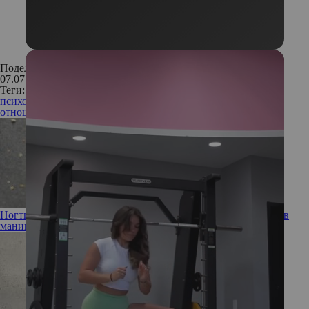
Поделиться:
07.07.2011
Теги:
психология
отношения
психология
отношений
самозащита
эксперт
Энн Шерер
юмор
Ногти-кардиган: что представляет из себя очередной тренд в
маникюре?