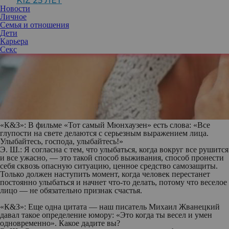
KIZ 25 ЛЕТ
Новости
Личное
Семья и отношения
Дети
Карьера
Секс
«К&З»:
В фильме «Тот самый Мюнхаузен» есть слова: «Все
глупости на свете делаются с серьезным выражением лица.
Улыбайтесь, господа, улыбайтесь!»
Э. Ш.:
Я согласна с тем, что улыбаться, когда вокруг все рушится
и все ужасно, — это такой способ выживания, способ пронести
себя сквозь опасную ситуацию, ценное средство самозащиты.
Только должен наступить момент, когда человек перестанет
постоянно улыбаться и начнет что-то делать, потому что веселое
лицо — не обязательно признак счастья.
«К&З»: Еще одна цитата — наш писатель Михаил Жванецкий
давал такое определение юмору: «Это когда ты весел и умен
одновременно». Какое дадите вы?