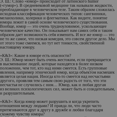
Э. Ш.:
Слово «юмор» происходит от латинского humor
(«гумор»). В средневековой медицине так называли жидкости,
преобладающие в человеческом теле. Таким образом сложилась
исходная классификация человеческих типов: сангвиники,
меланхолики, холерики и флегматики. Как видите, понятие
юмора лежит в самой основе человеческого существования.
Вообще, юмор — это очень трудноуловимое, ускользающее
человеческое качество. Он показывает нам самих себя и таким
образом дает возможность себя изменить. И все же юмор — это
не то же самое, что низкая комедия, это совсем другое дело. Мы
от э
того тоже смеемся, но тут нет тонкости, свойственной
настоящему юмору.
«К&З»:
Какие в юморе есть опасности?
Э. Ш.:
Юмор может быть очень жестоким, если превращается
в высмеивание людей, которые находятся в более низком
положении, чем тот, кто над ними смеется. Есть групповые
явления, например этнический юмор, когда объектом насмешек
является целая нация. Иногда кто-то смеется над несчастьями
другого, проявляя тем самым свою радость от того, что эти
несчастья не случились с ним… Юмор, как и любая другая
из великих психологических сил, может быть и созидательным,
и разрушительным.
«К&З»: Когда юмор может разрушить и когда укрепить
отношения
между людьми? И правда ли, что люди часто
притягиваются друг к другу в дружбе и любви благодаря
схожему чувству юмора?