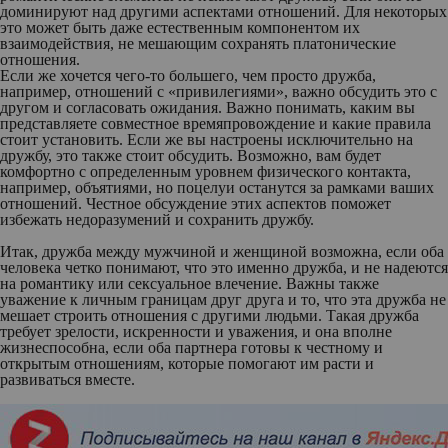
доминируют над другими аспектами отношений. Для некоторых
это может быть даже естественным компонентом их
взаимодействия, не мешающим сохранять платонические
отношения.
Если же хочется чего-то большего, чем просто дружба,
например, отношений с «привилегиями», важно обсудить это с
другом и согласовать ожидания. Важно понимать, каким вы
представляете совместное времяпровождение и какие правила
стоит установить. Если же вы настроены исключительно на
дружбу, это также стоит обсудить. Возможно, вам будет
комфортно с определенным уровнем физического контакта,
например, объятиями, но поцелуи останутся за рамками ваших
отношений. Честное обсуждение этих аспектов поможет
избежать недоразумений и сохранить дружбу.
Итак, дружба между мужчиной и женщиной возможна, если оба
человека четко понимают, что это именно дружба, и не надеются
на романтику или сексуальное влечение. Важны также
уважение к личным границам друг друга и то, что эта дружба не
мешает строить отношения с другими людьми. Такая дружба
требует зрелости, искренности и уважения, и она вполне
жизнеспособна, если оба партнера готовы к честному и
открытым отношениям, которые помогают им расти и
развиваться вместе.