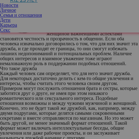
KIZ 25 ЛЕТ
Милана Соколова
, психолог-сексолог,
Новости
директор центра семейного и сексуального
Личное
образования Secrets
Семья и отношения
Дети
Карьера
Для реальной дружбы между мужчиной и
Секс
женщиной важнейшими аспектами
становятся честность и прозрачность в общении. Если оба
человека изначально договорились о том, что для них значит эта
дружба, и где проходят ее границы, то они смогут избежать
лишних недопониманий и потенциальных проблем. Наличие
общих интересов и взаимное уважение тоже играют
немаловажную роль в поддержании подобных отношений.
Что такое дружба
Каждый человек сам определяет, что для него значит дружба.
Для некоторых достаточно делить с кем-то общие увлечения и
интересы, чтобы считать этого человека своим другом.
Примером могут послужить отношения брата и сестры, которые
заботятся друг о друге, не имея при этом никакого
романтического или сексуального интереса. Подобные
отношения возможны и между чужими мужчиной и женщиной.
Конечно, это не будет такой же дружбой, как, например, между
двумя подругами, которые делятся самыми сокровенными
секретами и вместе отправляются по магазинам. Но это может
быть другой, не менее значимый формат отношений. Такой
формат может включать интеллектуальные беседы, общие
увлечения или даже рабочие проекты, и он заслуживает
называться дружбой наравне с другими.