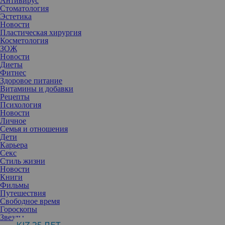
Антивирус
Стоматология
Эстетика
Новости
Пластическая хирургия
Косметология
ЗОЖ
Новости
Диеты
Фитнес
Здоровое питание
Витамины и добавки
Рецепты
Психология
Новости
Личное
Семья и отношения
Дети
Карьера
Секс
Стиль жизни
Отношения между мужчиной и женщиной часто становятся
Новости
предметом обсуждения, особенно когда речь идет о дружбе.
Книги
Скептики утверждают, что такие отношения невозможны.
Фильмы
Однако реальность далеко не так однозначна и может иметь
Путешествия
множество различных граней.
Свободное время
Гороскопы
Звезды