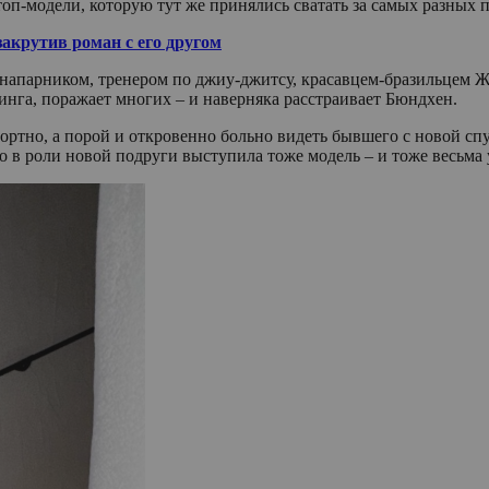
 топ-модели, которую тут же принялись сватать за самых разн
акрутив роман с его другом
напарником, тренером по джиу-джитсу, красавцем-бразильцем Жо
тинга, поражает многих – и наверняка расстраивает Бюндхен.
тно, а порой и откровенно больно видеть бывшего с новой спут
что в роли новой подруги выступила тоже модель – и тоже весьм