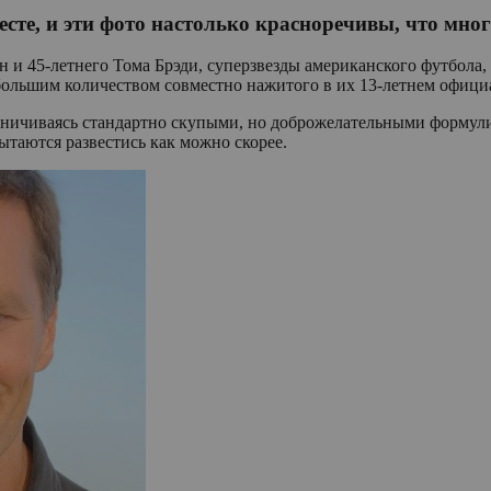
сте, и эти фото настолько красноречивы, что многи
и 45-летнего Тома Брэди, суперзвезды американского футбола, 
большим количеством совместно нажитого в их 13-летнем офици
аничиваясь стандартно скупыми, но доброжелательными формули
таются развестись как можно скорее.