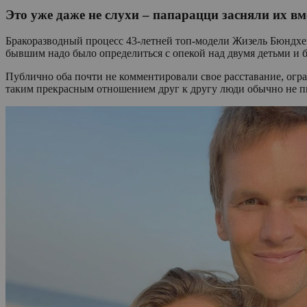
Это уже даже не слухи – папарацци засняли их вме
Бракоразводный процесс 43-летней топ-модели Жизель Бюндхен 
бывшим надо было определиться с опекой над двумя детьми и 
Публично оба почти не комментировали свое расставание, огр
таким прекрасным отношением друг к другу люди обычно не пы