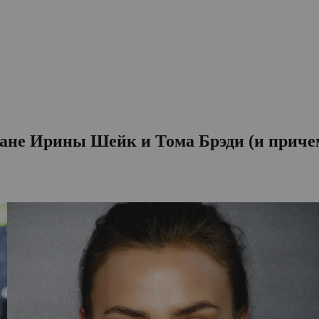
омане Ирины Шейк и Тома Брэди (и приче