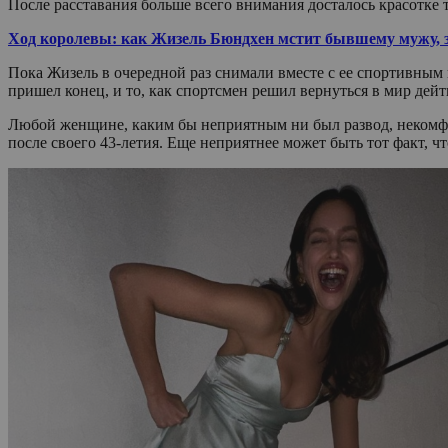
После расставания больше всего внимания досталось красотке
Ход королевы: как Жизель Бюндхен мстит бывшему мужу, з
Пока Жизель в очередной раз снимали вместе с ее спортивным 
пришел конец, и то, как спортсмен решил вернуться в мир дей
Любой женщине, каким бы неприятным ни был развод, некомфор
после своего 43-летия. Еще неприятнее может быть тот факт, 