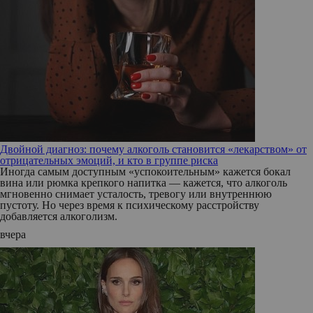
Двойной диагноз: почему алкоголь становится «лекарством» от
отрицательных эмоций, и кто в группе риска
Иногда самым доступным «успокоительным» кажется бокал
вина или рюмка крепкого напитка — кажется, что алкоголь
мгновенно снимает усталость, тревогу или внутреннюю
пустоту. Но через время к психическому расстройству
добавляется алкоголизм.
вчера