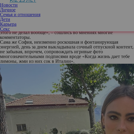
KIZ 25 ЛЕТ
на побережье Амальфи в Италии, с друзьями, но без
Новости
Манганьелло – и без обручального кольца, которое он надел на
Личное
ее безымянный палец в конце ноября 2015 года.
Семья и отношения
Более того, отсутствовавший супруг умудрился опоздать с
Дети
виртуальным поздравлением в запрещенной сети, выложив
Карьера
достаточно сухой пост лишь на следующий день. «Лучше бы он
Секс
этого не делал вообще», – сошлись во мнениях многие
комментаторы.
Сама же София, неизменно роскошная и фонтанирующая
энергией, день за днем выкладывала сочный отпускной контент,
не забывая, впрочем, сопровождать игривые фото
многозначительными подписями вроде «Когда жизнь дает тебе
лимоны, жми из них сок в Италии».