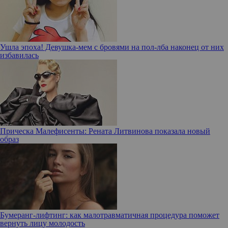
Ушла эпоха! Девушка-мем с бровями на пол-лба наконец от них
избавилась
Прическа Малефисенты: Рената Литвинова показала новый
образ
Бумеранг-лифтинг: как малотравматичная процедура поможет
вернуть лицу молодость