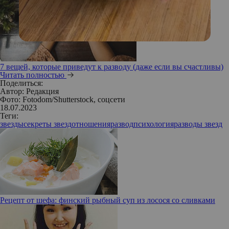
7 вещей, которые приведут к разводу (даже если вы счастливы)
Читать полностью
Поделиться:
Автор:
Редакция
Фото: Fotodom/Shutterstock, соцсети
18.07.2023
Теги:
звезды
секреты звезд
отношения
развод
психология
разводы звезд
Рецепт от шефа: финский рыбный суп из лосося со сливками