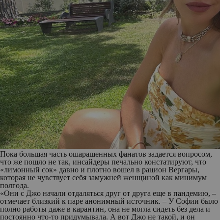
Пока большая часть ошарашенных фанатов задается вопросом,
что же пошло не так, инсайдеры печально констатируют, что
«лимонный сок» давно и плотно вошел в рацион Вергары,
которая не чувствует себя замужней женщиной как минимум
полгода.
«Они с Джо начали отдаляться друг от друга еще в пандемию, –
отмечает близкий к паре анонимный источник. – У Софии было
полно работы даже в карантин, она не могла сидеть без дела и
постоянно что-то придумывала. А вот Джо не такой, и он