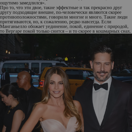
ощутимо замедлился».
Про то, что эти двое, такие эффектные и так прекрасно друг
другу подходящие внешне, по-человечески являются скорее
противоположностями, говорили многие и много. Такие люди
притягиваются, но, к сожалению, редко навсегда. Если
Манганьелло обожает уединение, покой, единение с природой,
то Вергаре покой только снится – и то скорее в кошмарных снах.