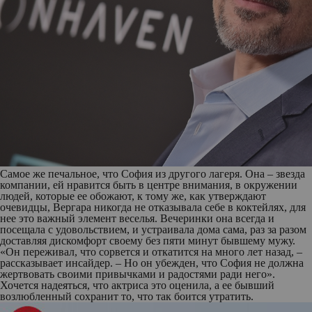
Самое же печальное, что София из другого лагеря. Она – звезда
компании, ей нравится быть в центре внимания, в окружении
людей, которые ее обожают, к тому же, как утверждают
очевидцы, Вергара никогда не отказывала себе в коктейлях, для
нее это важный элемент веселья. Вечеринки она всегда и
посещала с удовольствием, и устраивала дома сама, раз за разом
доставляя дискомфорт своему без пяти минут бывшему мужу.
«Он переживал, что сорвется и откатится на много лет назад, –
рассказывает инсайдер. – Но он убежден, что София не должна
жертвовать своими привычками и радостями ради него».
Хочется надеяться, что актриса это оценила, а ее бывший
возлюбленный сохранит то, что так боится утратить.