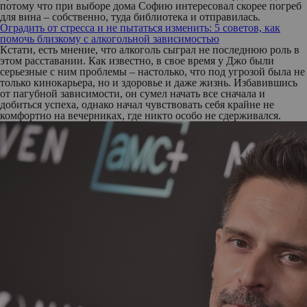
потому что при выборе дома Софию интересовал скорее погреб
для вина – собственно, туда библиотека и отправилась.
Оградить от стресса и не пытаться изменить: 5 советов, как
помочь близкому с алкогольной зависимостью
Кстати, есть мнение, что алкоголь сыграл не последнюю роль в
этом расставании. Как известно, в свое время у Джо были
серьезные с ним проблемы – настолько, что под угрозой была не
только кинокарьера, но и здоровье и даже жизнь. Избавившись
от пагубной зависимости, он сумел начать все сначала и
добиться успеха, однако начал чувствовать себя крайне не
комфортно на вечерниках, где никто особо не сдерживался.