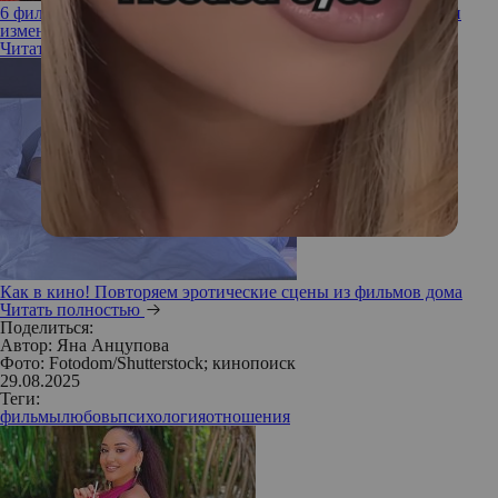
6 фильмов-мотиваторов, которые помогут поверить в себя и
изменить жизнь к лучшему
Читать полностью
Как в кино! Повторяем эротические сцены из фильмов дома
Читать полностью
Поделиться:
Автор:
Яна Анцупова
Фото: Fotodom/Shutterstock; кинопоиск
29.08.2025
Теги:
фильмы
любовь
психология
отношения