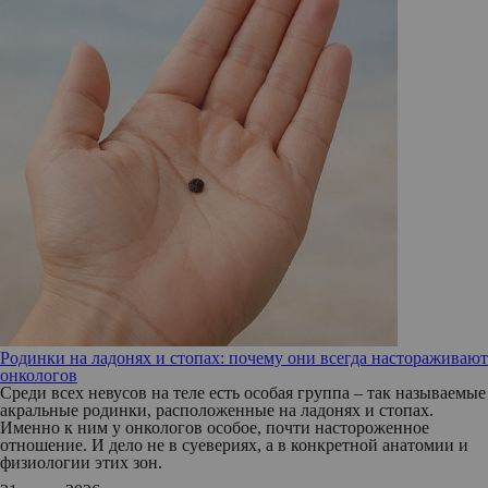
Родинки на ладонях и стопах: почему они всегда настораживают
онкологов
Среди всех невусов на теле есть особая группа – так называемые
акральные родинки, расположенные на ладонях и стопах.
Именно к ним у онкологов особое, почти настороженное
отношение. И дело не в суевериях, а в конкретной анатомии и
физиологии этих зон.