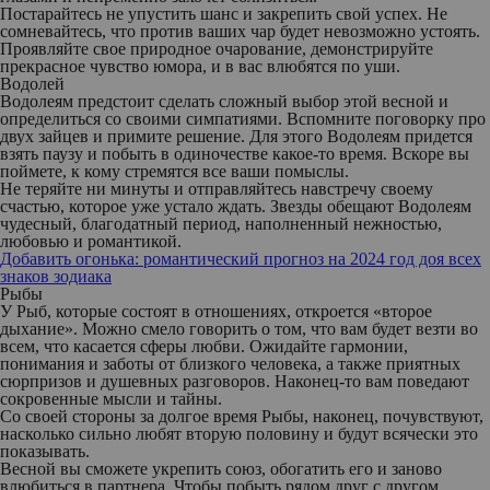
Постарайтесь не упустить шанс и закрепить свой успех. Не
сомневайтесь, что против ваших чар будет невозможно устоять.
Проявляйте свое природное очарование, демонстрируйте
прекрасное чувство юмора, и в вас влюбятся по уши.
Водолей
Водолеям предстоит сделать сложный выбор этой весной и
определиться со своими симпатиями. Вспомните поговорку про
двух зайцев и примите решение. Для этого Водолеям придется
взять паузу и побыть в одиночестве какое-то время. Вскоре вы
поймете, к кому стремятся все ваши помыслы.
Не теряйте ни минуты и отправляйтесь навстречу своему
счастью, которое уже устало ждать. Звезды обещают Водолеям
чудесный, благодатный период, наполненный нежностью,
любовью и романтикой.
Добавить огонька: романтический прогноз на 2024 год доя всех
знаков зодиака
Рыбы
У Рыб, которые состоят в отношениях, откроется «второе
дыхание». Можно смело говорить о том, что вам будет везти во
всем, что касается сферы любви. Ожидайте гармонии,
понимания и заботы от близкого человека, а также приятных
сюрпризов и душевных разговоров. Наконец-то вам поведают
сокровенные мысли и тайны.
Со своей стороны за долгое время Рыбы, наконец, почувствуют,
насколько сильно любят вторую половину и будут всячески это
показывать.
Весной вы сможете укрепить союз, обогатить его и заново
влюбиться в партнера. Чтобы побыть рядом друг с другом,