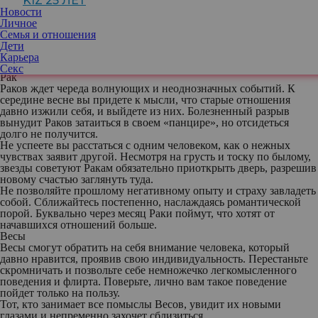
KIZ 25 ЛЕТ
слишком долго и вскоре подкинут новую причину для встречи.
Новости
Используйте ее как шанс лучше узнать человека и ненавязчиво
Личное
продемонстрировать личный интерес.
Семья и отношения
Если отбросите в сторону все маски и, наконец, решитесь на
Дети
небольшое кокетство, можете рассчитывать на очень
Карьера
перспективный роман.
Секс
Рак
Раков ждет череда волнующих и неоднозначных событий. К
середине весне вы придете к мысли, что старые отношения
давно изжили себя, и выйдете из них. Болезненный разрыв
вынудит Раков затаиться в своем «панцире», но отсидеться
долго не получится.
Не успеете вы расстаться с одним человеком, как о нежных
чувствах заявит другой. Несмотря на грусть и тоску по былому,
звезды советуют Ракам обязательно приоткрыть дверь, разрешив
новому счастью заглянуть туда.
Не позволяйте прошлому негативному опыту и страху завладеть
собой. Сближайтесь постепенно, наслаждаясь романтической
порой. Буквально через месяц Раки поймут, что хотят от
начавшихся отношений больше.
Весы
Весы смогут обратить на себя внимание человека, который
давно нравится, проявив свою индивидуальность. Перестаньте
скромничать и позвольте себе немножечко легкомысленного
поведения и флирта. Поверьте, лично вам такое поведение
пойдет только на пользу.
Тот, кто занимает все помыслы Весов, увидит их новыми
глазами и непременно захочет сблизиться.