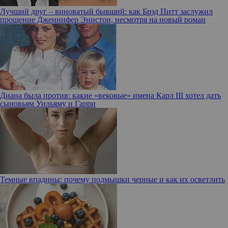
Лучший друг – виноватый бывший: как Брэд Питт заслужил
прощение Дженнифер Энистон, несмотря на новый роман
Диана была против: какие «вековые» имена Карл III хотел дать
сыновьям Уильяму и Гарри
Темные впадины: почему подмышки черные и как их осветлить