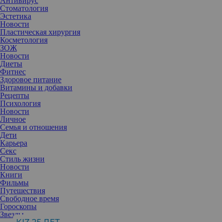
Антивирус
Стоматология
Эстетика
Новости
Пластическая хирургия
Косметология
ЗОЖ
Новости
Диеты
Фитнес
Здоровое питание
Витамины и добавки
Рецепты
Психология
Новости
Личное
Семья и отношения
Дети
Карьера
Секс
О любви мечтают все, и особенно с приходом весны. Звезды
Стиль жизни
приготовили щедрые подарки представителям следующих
Новости
знаков Зодиака.
Книги
Телец
Фильмы
Осторожным и рассудительным Тельцам предстоит испытать
Путешествия
настоящую гамму непривычных для себя чувств. Весной они
Свободное время
влюбятся без памяти в случайного знакомого и будут мечтать о
Гороскопы
свидании с ним, забыв о строгих принципах и работе.
Звезды
К счастью, звезды не станут изводить Тельцов неведением