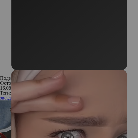
Поделиться:
Фото: Instagram
16.08.2018
Теги:
звезды
знаменитости
измена
отношения
супруги
расставание