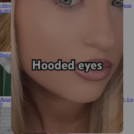
«Неудачник в любви»: почему распались очередные отношения
и недолгий брак Джошуа Джексона
Высокая проба: 3 весенних образа от Елены Кулецкой
Жирные кислоты: как получить необходимый запас Омега-3, 6 и
9