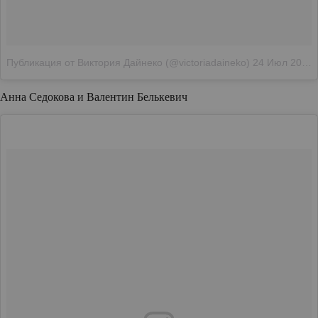
Публикация от Виктория Дайнеко (@victoriadaineko)
24 Июл 2018 в 12:38 PDT
Анна Седокова и Валентин Белькевич