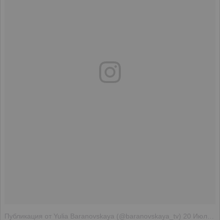
Публикация от Yulia Baranovskaya (@baranovskaya_tv)
20 Июл 2018 в 4:44 PDT