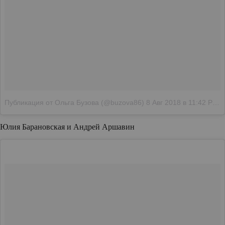
Публикация от Ольга Бузова (@buzova86)
8 Авг 2018 в 11:42 PDT
Юлия Барановская и Андрей Аршавин