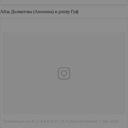
Айза Долматова (Анохина) и рэпер Гуф
Публикация от A I Z A A N O H I N A (@aizalovesam)
7 Авг 2018 в 3:13 PDT