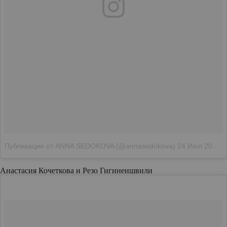
Публикация от ANNA SEDOKOVA (@annasedokova)
24 Июл 2018 в 11:57 PDT
Анастасия Кочеткова и Резо Гигинеишвили