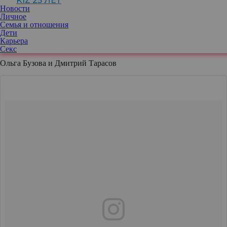
KIZ 25 ЛЕТ
Новости
Личное
Семья и отношения
Дети
Публикация от РИТА ДАКОТА (@ritadakota)
12 Авг 2018 в 9:13 PDT
Карьера
Секс
Ольга Бузова и Дмитрий Тарасов