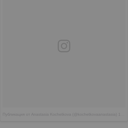
Публикация от Anastasia Kochetkova (@kochetkovaanastasia)
14 Фев 2018 в 6:28 PST