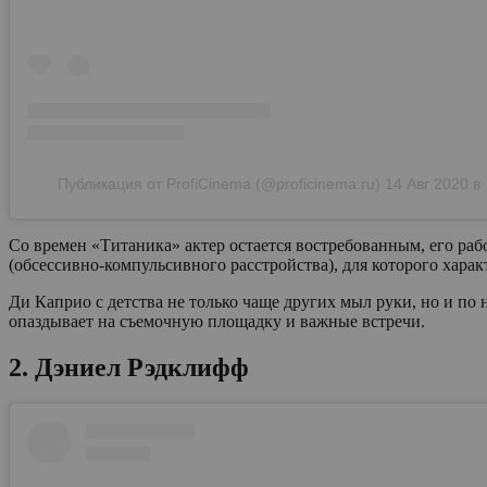
Публикация от ProfiCinema (@proficinema.ru)
14 Авг 2020 в
Со времен «Титаника» актер остается востребованным, его раб
(обсессивно-компульсивного расстройства), для которого харак
Ди Каприо с детства не только чаще других мыл руки, но и по н
опаздывает на съемочную площадку и важные встречи.
2. Дэниел Рэдклифф