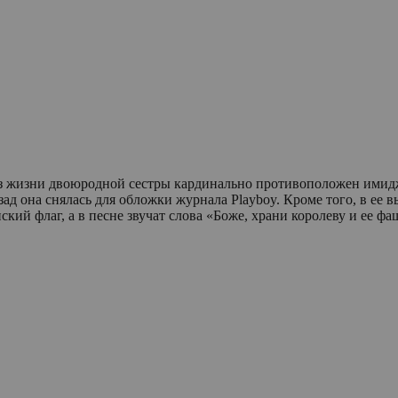
аз жизни двоюродной сестры кардинально противоположен имид
назад она снялась для обложки журнала Playboy. Кроме того, в е
кий флаг, а в песне звучат слова «Боже, храни королеву и ее ф