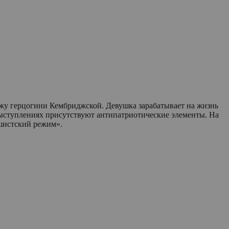
жу герцогини Кембриджской. Девушка зарабатывает на жизнь
е выступлениях присутствуют антипатриотические элементы. На
ашистский режим».