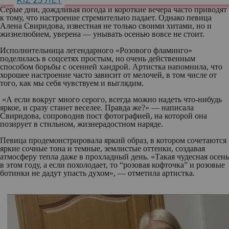
KIZ 25 ЛЕТ
Серые дни, дождливая погода и короткие вечера часто приводят
к тому, что настроение стремительно падает. Однако певица
Алена Свиридова, известная не только своими хитами, но и
жизнелюбием, уверена — унывать осенью вовсе не стоит.
Исполнительница легендарного «Розового фламинго»
поделилась в соцсетях простым, но очень действенным
способом борьбы с осенней хандрой. Артистка напомнила, что
хорошее настроение часто зависит от мелочей, в том числе от
того, как мы себя чувствуем и выглядим.
«А если вокруг много серого, всегда можно надеть что-нибудь
яркое, и сразу станет веселее. Правда же?» — написала
Свиридова, сопроводив пост фотографией, на которой она
позирует в стильном, жизнерадостном наряде.
Певица продемонстрировала яркий образ, в котором сочетаются
яркие сочные тона и темные, землистые оттенки, создавая
атмосферу тепла даже в прохладный день. «Такая чудесная осень
в этом году, а если похолодает, то “розовая кофточка” и розовые
ботинки не дадут упасть духом», — отметила артистка.