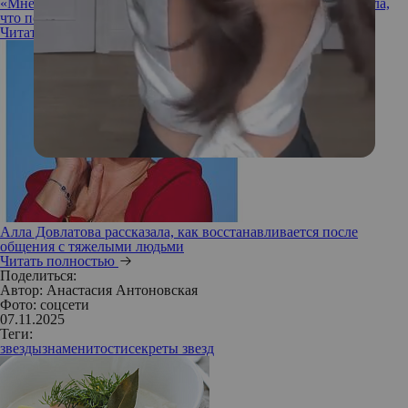
«Мне в дисциплине жить проще»: Анна Снаткина рассказала,
что помогает ей в 40 лет выглядеть на 20
Читать полностью
Алла Довлатова рассказала, как восстанавливается после
общения с тяжелыми людьми
Читать полностью
Поделиться:
Автор:
Анастасия Антоновская
Фото: соцсети
07.11.2025
Теги:
звезды
знаменитости
секреты звезд