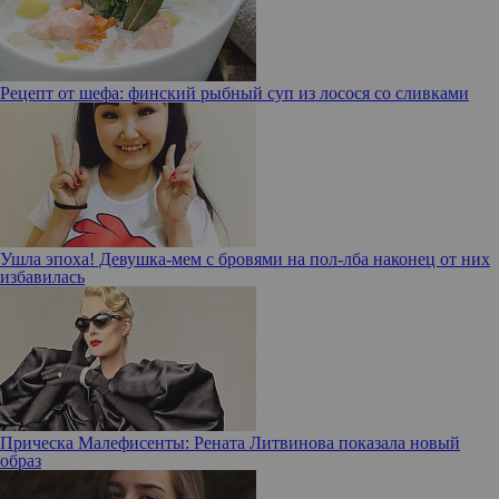
Рецепт от шефа: финский рыбный суп из лосося со сливками
Ушла эпоха! Девушка-мем с бровями на пол-лба наконец от них
избавилась
Прическа Малефисенты: Рената Литвинова показала новый
образ