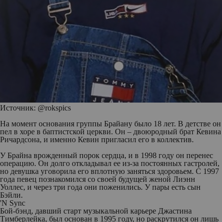
Источник: @rokspics
На момент основания группы Брайану было 18 лет. В детстве он
пел в хоре в баптистской церкви. Он – двоюродный брат Кевина
Ричардсона, и именно Кевин пригласил его в коллектив.
У Брайна врожденный порок сердца, и в 1998 году он перенес
операцию. Он долго откладывал ее из-за постоянных гастролей,
но девушка уговорила его вплотную заняться здоровьем. С 1997
года певец познакомился со своей будущей женой Лиэнн
Уоллес, и через три года они поженились. У пары есть сын
Бэйли.
'N Sync
Бой-бэнд, давший старт музыкальной карьере Джастина
Тимберлейка, был основан в 1995 году, но раскрутился он лишь