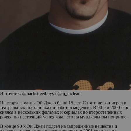
Источник: @backstreetboys / @aj_mclean
На старте группы Эй Джею было 15 лет. С пяти лет он играл в
театральных постановках и работал моделью. В 90-е и 2000-е он
снялся в нескольких фильмах и сериалах во второстепенных
ролях, но настоящий успех ждал его на музыкальном поприще.
В конце 90-х Эй Джей подсел на запрещенные вещества и
алкоголь, перенес две передозировки и в 2001 году лег на