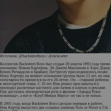
Источник: @backstreetboys / @nickcarter
Коллектив Backstreet Boys был создан 20 апреля 1993 года тремя
юношами: Ником Картером, Эй Джеем Маклином и Хауи Дороу.
Кевин Ричардсон и Брайану Литтреллу присоединились позже.
Нику Картеру на момент основания группы было 13 лет, но пик
популярности пришелся на его 20-летие. Он – старший ребенок
в многодетной семье. С 10 лет Ник решил прославиться и
проходил различные кастинги для съемок в клипах и рекламе.
Ему досталась эпизодическая роль в фильме «Эдвард Руки-
ножницы», а вот в «Клуб Микки Мауса» он так и не попал.
В 2001 году, когда Backstreet Boys сделали перерыв в работе,
Ник Картер выпустил два сольных альбома Now or Never и I’m