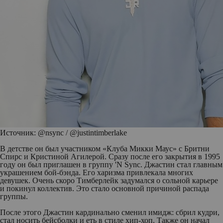
Источник: @nsync / @justintimberlake
В детстве он был участником «Клуба Микки Маус» с Бритни
Спирс и Кристиной Агилерой. Сразу после его закрытия в 1995
году он был приглашен в группу 'N Sync. Джастин стал главным
украшением бой-бэнда. Его харизма привлекала многих
девушек. Очень скоро Тимберлейк задумался о сольной карьере
и покинул коллектив. Это стало основной причиной распада
группы.
После этого Джастин кардинально сменил имидж: сбрил кудри,
стал носить бейсболки и еть в стиле хип-хоп. Также он начал