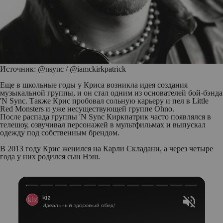
Источник: @nsync / @iamckirkpatrick
Еще в школьные годы у Криса возникла идея создания
музыкальной группы, и он стал одним из основателей бой-бэнда
'N Sync. Также Крис пробовал сольную карьеру и пел в Little
Red Monsters и уже несуществующей группе Ohno.
После распада группы 'N Sync Киркпатрик часто появлялся в
телешоу, озвучивал персонажей в мультфильмах и выпускал
одежду под собственным брендом.
В 2013 году Крис женился на Карли Складани, а через четыре
года у них родился сын Нэш.