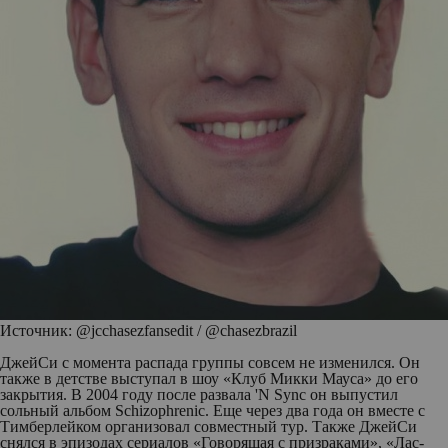
Источник: @jcchasezfansedit / @chasezbrazil
ДжейСи с момента распада группы совсем не изменился. Он
также в детстве выступал в шоу «Клуб Микки Мауса» до его
закрытия. В 2004 году после развала 'N Sync он выпустил
сольный альбом Schizophrenic. Еще через два года он вместе с
Тимберлейком организовал совместный тур. Также ДжейСи
снялся в эпизодах сериалов «Говорящая с призраками», «Лас-