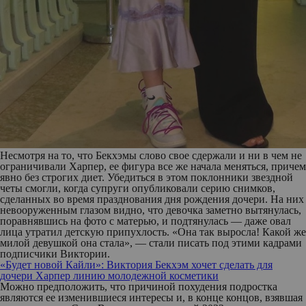
Несмотря на то, что Бекхэмы слово свое сдержали и ни в чем не
ограничивали Харпер, ее фигура все же начала меняться, причем
явно без строгих диет. Убедиться в этом поклонники звездной
четы смогли, когда супруги опубликовали серию снимков,
сделанных во время празднования дня рождения дочери. На них
невооруженным глазом видно, что девочка заметно вытянулась,
поравнявшись на фото с матерью, и подтянулась — даже овал
лица утратил детскую припухлость. «Она так выросла! Какой же
милой девушкой она стала», — стали писать под этими кадрами
подписчики Виктории.
«Будет новой Кайли»: Виктория Бекхэм хочет сделать для
дочери Харпер линию молодежной косметики
Можно предположить, что причиной похудения подростка
являются ее изменившиеся интересы и, в конце концов, взявшая