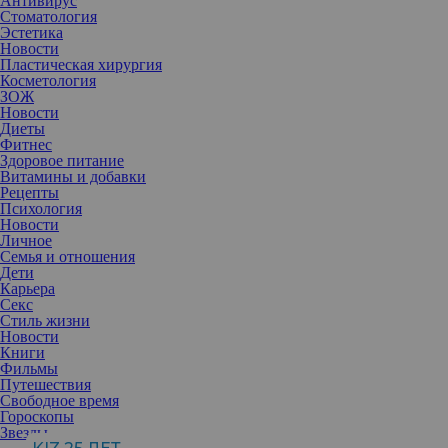
Антивирус
Стоматология
Эстетика
Новости
Пластическая хирургия
Косметология
ЗОЖ
Новости
Диеты
Фитнес
Здоровое питание
Витамины и добавки
Рецепты
Психология
Новости
Личное
Семья и отношения
Дети
Карьера
Секс
Стиль жизни
Новости
Книги
Фильмы
Путешествия
Любящие родители даже не думали сажать дочь на диету, но
Свободное время
даже при отсутствии ограничений генетика, кажется, все же
Гороскопы
взяла верх.
Звезды
Харпер Севен Бекхэм — единственная дочь и четвертый