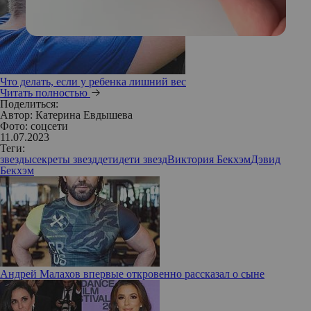
Что делать, если у ребенка лишний вес
Читать полностью
Поделиться:
Автор:
Катерина Евдышева
Фото: соцсети
11.07.2023
Теги:
звезды
секреты звезд
дети
дети звезд
Виктория Бекхэм
Дэвид
Бекхэм
Андрей Малахов впервые откровенно рассказал о сыне