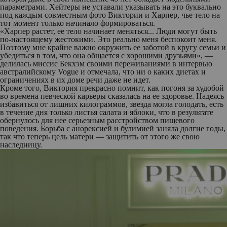
параметрами. Хейтеры не уставали указывать на это буквально
под каждым совместным фото Виктории и Харпер, чье тело на
тот момент только начинало формироваться.
«Харпер растет, ее тело начинает меняться... Люди могут быть
по-настоящему жестокими. Это реально меня беспокоит меня.
Поэтому мне крайне важно окружить ее заботой в кругу семьи и
убедиться в том, что она общается с хорошими друзьями», —
делилась миссис Бекхэм своими переживаниями в интервью
австралийскому Vogue и отмечала, что ни о каких диетах и
ограничениях в их доме речи даже не идет.
Кроме того, Виктория прекрасно помнит, как погоня за худобой
во времена певческой карьеры сказалась на ее здоровье. Надеясь
избавиться от лишних килограммов, звезда могла голодать, есть
в течение дня только листья салата и яблоки, что в результате
обернулось для нее серьезным расстройством пищевого
поведения. Борьба с анорексией и булимией заняла долгие годы,
так что теперь цель матери — защитить от этого же свою
наследницу.