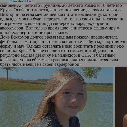
KIZ 25 ЛЕТ
ребенок легендарной британской пары, имеющей также троих
сыновей, 24-летнего Бруклина, 20-летнего Ромео и 18-летнего
Круза. Особенно долгожданным появление девочки стало для
Виктории, всегда мечтавшей воспитать наследницу, которой
однажды можно будет передать не только свои опыт и связи, но
и огромную коллекцию дизайнерских нарядов, обуви и
аксессуаров. Вот только время шло, а интерес к фэшн-миру у
юной Харпер так и не просыпался.
Дочь Бекхэмов долгое время модным показам предпочитала
футбольные матчи, а платьям и косметике — бутсы, спортивную
форму и мяч. Однако оставлять идею воспитать преемницу экс-
солистка Spice Girls не спешила: по словам инсайдеров, она
регулярно водила девочку на маникюр, в СПА и балетный
класс, покупала ей самые красивые платья и даже позволяла
брать любые вещи из своей гардеробной.