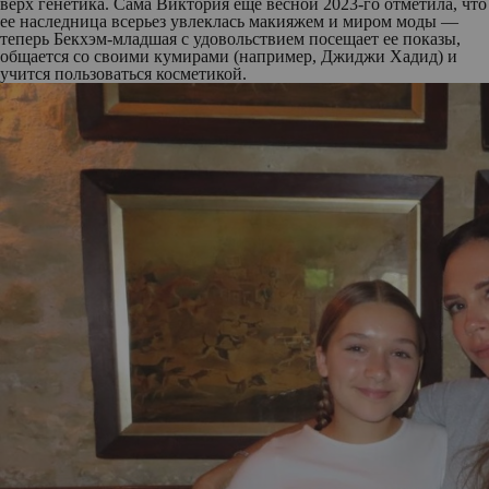
верх генетика. Сама Виктория еще весной 2023-го отметила, что
ее наследница всерьез увлеклась макияжем и миром моды —
теперь Бекхэм-младшая с удовольствием посещает ее показы,
общается со своими кумирами (например, Джиджи Хадид) и
учится пользоваться косметикой.