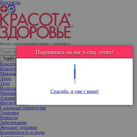
Контакты
Холли Берри раскрыла секрет свой фигуры в 54, запустив
бесплатное фитнес-приложение
Подпишись на нас в соц. сетях!
Toggle navigation
Красота
Новости
Макияж
Лицо
Тело
Волосы
Спасибо, я уже с вами!
Маникюр
Ароматы
Ингредиенты
Салонные процедуры
Здоровье
Новости
Заболевания
Женское здоровье
Беременность и роды