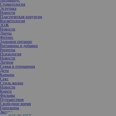
Антивирус
Стоматология
Эстетика
Новости
Пластическая хирургия
Косметология
ЗОЖ
Новости
Актриса представила своим 6,8 миллионам подписчиков в
Диеты
Instagram новую фитнес-программу.
Фитнес
Подписчики 54-летней Холли Берри привыкли к тому, что в
Здоровое питание
своем Instagram она делится советами о спорте, здоровом
Витамины и добавки
питании, пишет о йоге и любви к себе. И если раньше за
Рецепты
тренировками звезды мы могли наблюдать только частично, то
Психология
сейчас ситуация поменяется.
Новости
Личное
Семья и отношения
Дети
Карьера
Секс
Стиль жизни
Новости
Книги
Фильмы
Путешествия
Свободное время
Гороскопы
Звезды