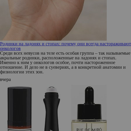
Родинки на ладонях и стопах: почему они всегда настораживают
онкологов
Среди всех невусов на теле есть особая группа – так называемые
акральные родинки, расположенные на ладонях и стопах.
Именно к ним у онкологов особое, почти настороженное
отношение. И дело не в суевериях, а в конкретной анатомии и
физиологии этих зон.
вчера