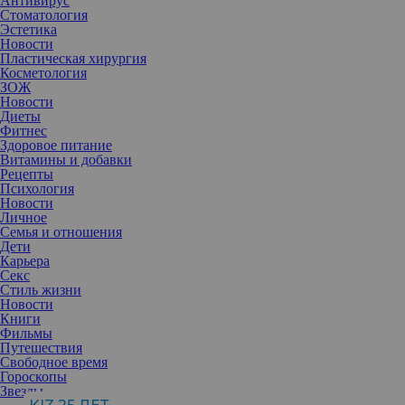
Антивирус
Стоматология
Эстетика
Новости
Пластическая хирургия
Косметология
ЗОЖ
Новости
Ведущую и блогера не устраивает ее фигура.
Диеты
Настя Ивлеева призналась, что в последнее время перестала
Фитнес
уделять внимание своей фигуре. Девушка не следила за
Здоровое питание
питанием и забросила тренировки, результатом чего стали
Витамины и добавки
лишние килограммы. Звезда «Орел и Решка» призвала своих
Рецепты
подписчиков возвращаться в форму вместе, чтобы не сорваться
Психология
на полпути.
Новости
Личное
Ивлеева записала сторис, где рассказала, что за последние
Семья и отношения
полгода поправилась на 7 килограммов, и ее такой расклад не
Дети
устраивает. Инстадива хочет правильно питаться и снова
Карьера
регулярно заниматься спортом.
Секс
«Как вы смотрите на то, чтобы мы вместе с вами скидывали
Стиль жизни
лишний вес? Мне кажется, будет классно, если мы будем делать
Новости
это сообща, потому что я, как и любая нормальная женщина, то
Книги
худею, то толстею, то качаюсь, то забиваю на все эти
Фильмы
мероприятия. Как бы это поставить на постоянный режим…
Путешествия
Соответственно, если брать лето, когда у меня был пик
Свободное время
стройности, я весила 55-56 килограммов. Сейчас я вешу 62, это
Гороскопы
полный… Я снова вернулась к тренировкам, отходила всего 6
Звезды
раз. Важно очень следить за питанием, давайте это делать