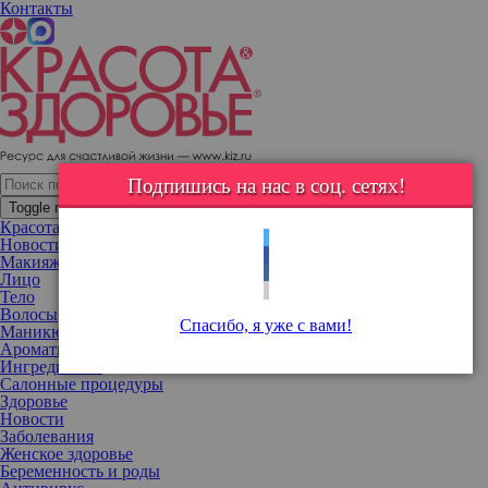
Контакты
«Худеем вместе?»: Настя Ивлеева озвучила свой вес
Подпишись на нас в соц. сетях!
Toggle navigation
Красота
Новости
Макияж
Лицо
Тело
Волосы
Спасибо, я уже с вами!
Маникюр
Ароматы
Ингредиенты
Салонные процедуры
Здоровье
Новости
Заболевания
Женское здоровье
Беременность и роды