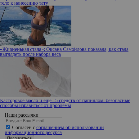
тело к нанесению тату
«Жирненькая стала»: Оксана Самойлова показала, как стала
выглядеть после набора веса
Касторовое масло и еще 15 средств от папиллом: безопасные
способы избавиться от проблемы
Наши рассылки
Согласен с
соглашением об использовании
информационного ресурса
Подписаться