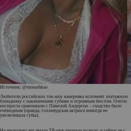
Источник: @monashkao
Любители российских ток-шоу наверняка вспомнят эпатажную
блондинку с накачанными губами и огромным бюстом. Олесю
неспроста сравнивали с Памелой Андерсон – сходство было
очевидным (правда, голливудская актриса никогда не
увеличивала губы).
На несколько лет звезда ТВ-шоу пропала из виду, и сейчас ее с