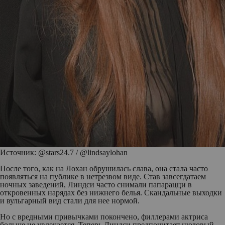
Источник: @stars24.7 / @lindsaylohan
После того, как на Лохан обрушилась слава, она стала часто
появляться на публике в нетрезвом виде. Став завсегдатаем
ночных заведений, Линдси часто снимали папарацци в
откровенных нарядах без нижнего белья. Скандальные выходки
и вульгарный вид стали для нее нормой.
Но с вредными привычками покончено, филлерами актриса
больше не увлекается. Теперь Линдси предпочитает нюдовый