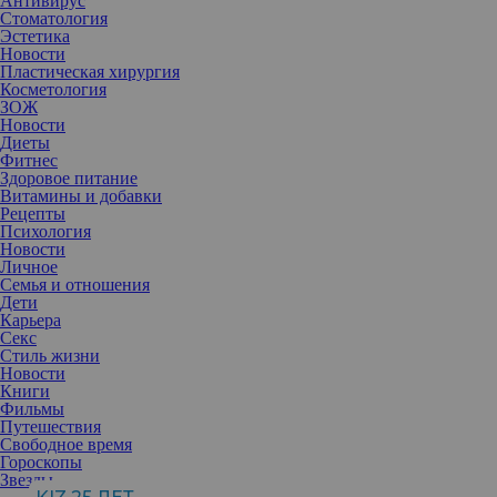
Антивирус
Стоматология
Эстетика
Новости
Пластическая хирургия
Косметология
ЗОЖ
Новости
Диеты
Фитнес
Здоровое питание
Витамины и добавки
Рецепты
Психология
Новости
Личное
Семья и отношения
Дети
Карьера
Времена гламурных «нулевых» давно прошли, а некоторые
Секс
селебрити застряли в одном образе. Но к героиням подборки это
Стиль жизни
не относится. Они полностью пересмотрели свой стиль.
Новости
1. Виктория Бэкхем
Книги
Фильмы
Путешествия
Свободное время
Гороскопы
Звезды