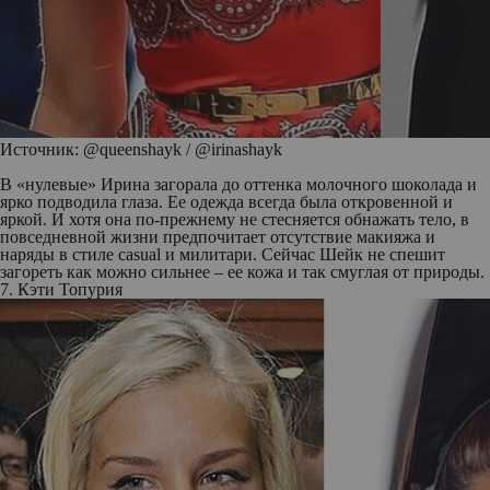
Источник: @queenshayk / @irinashayk
В «нулевые» Ирина загорала до оттенка молочного шоколада и
ярко подводила глаза. Ее одежда всегда была откровенной и
яркой. И хотя она по-прежнему не стесняется обнажать тело, в
повседневной жизни предпочитает отсутствие макияжа и
наряды в стиле casual и милитари. Сейчас Шейк не спешит
загореть как можно сильнее – ее кожа и так смуглая от природы.
7. Кэти Топурия