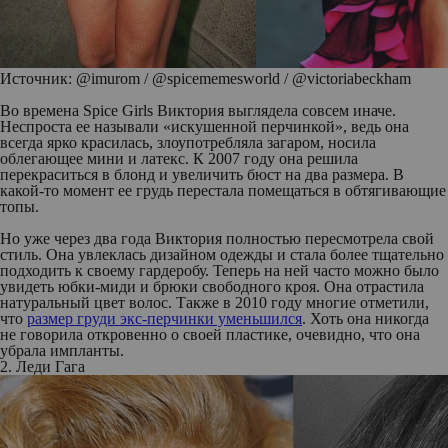
Источник: @imurom / @spicememesworld / @victoriabeckham
Во времена Spice Girls Виктория выглядела совсем иначе.
Неспроста ее называли «искушенной перчинкой», ведь она
всегда ярко красилась, злоупотребляла загаром, носила
облегающее мини и латекс. К 2007 году она решила
перекраситься в блонд и увеличить бюст на два размера. В
какой-то момент ее грудь перестала помещаться в обтягивающие
топы.
Но уже через два года Виктория полностью пересмотрела свой
стиль. Она увлеклась дизайном одежды и стала более тщательно
подходить к своему гардеробу. Теперь на ней часто можно было
увидеть юбки-миди и брюки свободного кроя. Она отрастила
натуральный цвет волос. Также в 2010 году многие отметили,
что
размер груди экс-перчинки уменьшился
. Хоть она никогда
не говорила откровенно о своей пластике, очевидно, что она
убрала импланты.
2. Леди Гага