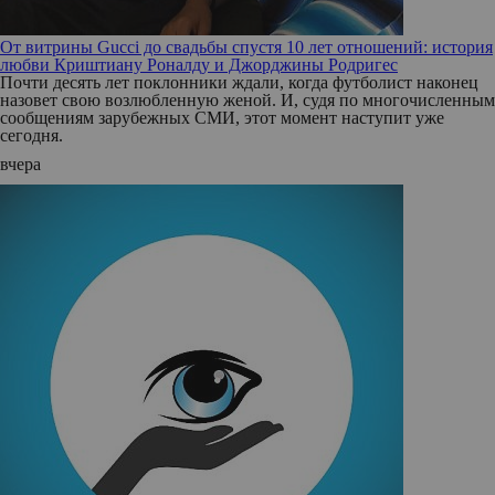
От витрины Gucci до свадьбы спустя 10 лет отношений: история
любви Криштиану Роналду и Джорджины Родригес
Почти десять лет поклонники ждали, когда футболист наконец
назовет свою возлюбленную женой. И, судя по многочисленным
сообщениям зарубежных СМИ, этот момент наступит уже
сегодня.
вчера