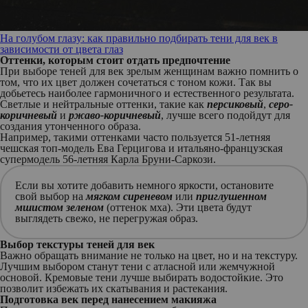
На голубом глазу: как правильно подбирать тени для век в
зависимости от цвета глаз
Оттенки, которым стоит отдать предпочтение
При выборе теней для век зрелым женщинам важно помнить о
том, что их цвет должен сочетаться с тоном кожи. Так вы
добьетесь наиболее гармоничного и естественного результата.
Светлые и нейтральные оттенки, такие как
персиковый
,
серо-
коричневый
и
ржаво-коричневый
, лучше всего подойдут для
создания утонченного образа.
Например, такими оттенками часто пользуется 51-летняя
чешская топ-модель Ева Герцигова и итальяно-французская
супермодель 56-летняя Карла Бруни-Саркози.
Если вы хотите добавить немного яркости, остановите
свой выбор на
мягком сиреневом
или
приглушенном
мшистом зеленом
(оттенок мха). Эти цвета будут
выглядеть свежо, не перегружая образ.
Выбор текстуры теней для век
Важно обращать внимание не только на цвет, но и на текстуру.
Лучшим выбором станут тени с атласной или жемчужной
основой. Кремовые тени лучше выбирать водостойкие. Это
позволит избежать их скатывания и растекания.
Подготовка век перед нанесением макияжа