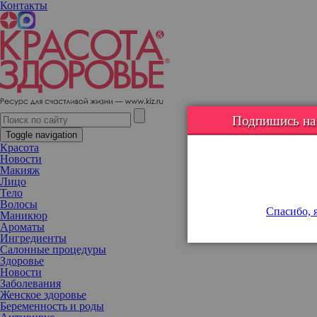
Контакты
Макияж век после 50 лет: какие оттенки выбрать, чтобы
выглядеть свежо
Подпишись на н
Toggle navigation
Красота
Новости
Макияж
Лицо
Тело
Волосы
Спасибо, я
Маникюр
Ароматы
Ингредиенты
Салонные процедуры
Здоровье
Новости
Заболевания
Женское здоровье
Беременность и роды