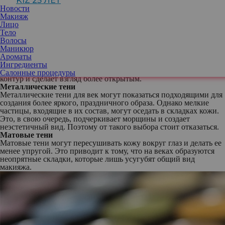
KIZ 25 ЛЕТ
кожи. Особенно это заметно на свету, когда акцент на глазах
Новости
слишком сильный. Вот почему лучше выбирать более
Макияж
сдержанные, но выразительные варианты.
Лицо
Темные оттенки: серый, черный и глубокий коричневый
Тело
Темные тени тоже не всегда будут удачным выбором. Оттенки
Волосы
серого, черного и глубокого коричневого подчеркивают
Маникюр
дряблость кожи и визуально старят. Если вы все же хотите
Ароматы
использовать подобные цвета, применяйте их только на
Ингредиенты
внешнем уголке глаза. Такой прием поможет слегка поднять
Салонные процедуры
контур и сделает взгляд более открытым.
Металлические тени
Металлические тени для век могут показаться подходящими для
создания более яркого, праздничного образа. Однако мелкие
частицы, входящие в их состав, могут оседать в складках кожи.
Это, в свою очередь, подчеркивает морщины и создает
неэстетичный вид. Поэтому от такого выбора стоит отказаться.
Матовые тени
Матовые тени могут пересушивать кожу вокруг глаз и делать ее
менее упругой. Это приводит к тому, что на веках образуются
неопрятные складки, которые лишь усугубят общий вид
макияжа.