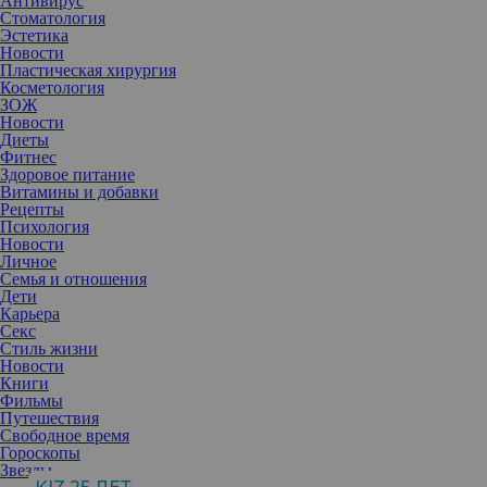
Антивирус
Стоматология
Эстетика
Новости
Пластическая хирургия
Косметология
ЗОЖ
Новости
Диеты
Фитнес
Здоровое питание
Витамины и добавки
Рецепты
Психология
Новости
Личное
Семья и отношения
Дети
Карьера
Секс
Старение — естественный процесс, который меняет многое, в
Стиль жизни
том числе и технику макияжа. Например, правильный выбор
Новости
теней для век становится особенно важным для зрелых
Книги
женщин, ведь некоторые оттенки могут акцентировать
Фильмы
нежелательные детали.
Путешествия
Что нужно исключить
Свободное время
Яркость
Гороскопы
Яркие и кричащие цвета не подходят для зрелых женщин. Такие
Звезды
тени могут подчеркнуть морщины и другие несовершенства