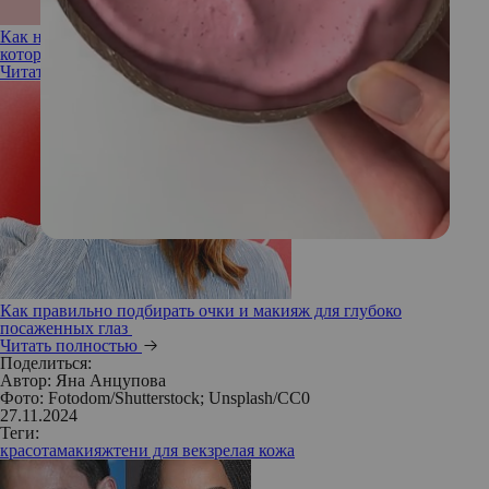
Как не выглядеть старше с макияжем: 5 простых советов,
которые работают
Читать полностью
Как правильно подбирать очки и макияж для глубоко
посаженных глаз
Читать полностью
Поделиться:
Автор:
Яна Анцупова
Фото: Fotodom/Shutterstock; Unsplash/СС0
27.11.2024
Теги:
красота
макияж
тени для век
зрелая кожа