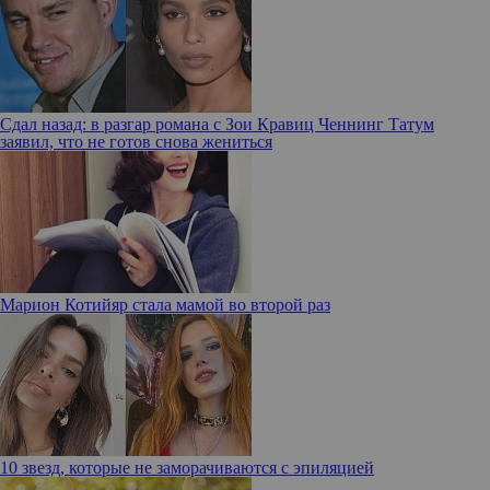
Сдал назад: в разгар романа с Зои Кравиц Ченнинг Татум
заявил, что не готов снова жениться
Марион Котийяр стала мамой во второй раз
10 звезд, которые не заморачиваются с эпиляцией