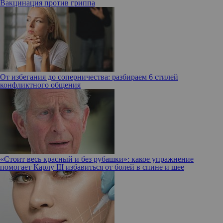
Вакцинация против гриппа
От избегания до соперничества: разбираем 6 стилей
конфликтного общения
«Стоит весь красный и без рубашки»: какое упражнение
помогает Карлу III избавиться от болей в спине и шее