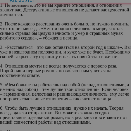
KIZ 25 ЛЕТ
1. Не забывайте: это не вы храните отношения, а отношения
хранят вас. Деструктивные отношения не делают вас целостной
личностью.
2. После каждого расставания очень больно, но нужно помнить,
что это не навсегда. «Нет ни одного человека в мире, кто так
сильно страдал бы целую вечность и умер в страшных муках
разбитого сердца», – убеждена певица.
3. «Расставаться – это как оставаться на второй год в школе». Вы
уже в невыгодном положении, и хуже уже не будет. Необходимо
скорей закрыть эту страницу и начать новый этап в жизни.
4. Отношения мечты не всегда получаются с первого раза.
Порой наши первые романы позволяют нам учиться на
собственном опыте.
5. «Чем больше ты работаешь над собой (не над отношениями, а
именно над собой) – тем лучше твои отношения». Если человек
– гармоничная, целостная и развивающаяся личность, ему легче
построить счастливые отношения – так считает певица.
6. Чтобы быть лучше в отношениях, нужно их начать. Теория
всегда далека от практики. Вы можете сколько угодно
представлять идеальный роман, но в реальности все зависит от
вашей совместной работы над отношениями.