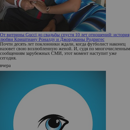
От витрины Gucci до свадьбы спустя 10 лет отношений: история
любви Криштиану Роналду и Джорджины Родригес
Почти десять лет поклонники ждали, когда футболист наконец
назовет свою возлюбленную женой. И, судя по многочисленным
сообщениям зарубежных СМИ, этот момент наступит уже
сегодня.
вчера