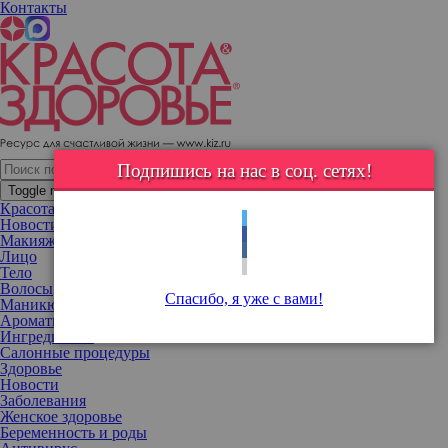
Контакты
«Нет никакого “навсегда”»: Рита Дакота поделилась 8 советами,
как пережить расставание и построить счастливые отношения
Подпишись на нас в соц. сетях!
Toggle navigation
Красота
Новости
Макияж
Лицо
Тело
Волосы
Спасибо, я уже с вами!
Маникюр
Ароматы
Ингредиенты
Салонные процедуры
Здоровье
Новости
Заболевания
Женское здоровье
Беременность и роды