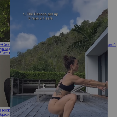
«Сиквел кудряшки Сью»: Юлия Топольницкая восхитила новой
укладкой
Читать полностью
Неожиданно: Рената Литвинова показала себя в образе
брюнетки