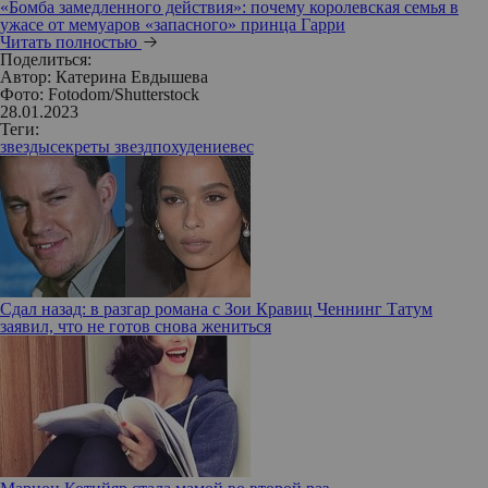
«Бомба замедленного действия»: почему королевская семья в
ужасе от мемуаров «запасного» принца Гарри
Читать полностью
Поделиться:
Автор:
Катерина Евдышева
Фото: Fotodom/Shutterstock
28.01.2023
Теги:
звезды
секреты звезд
похудение
вес
Сдал назад: в разгар романа с Зои Кравиц Ченнинг Татум
заявил, что не готов снова жениться