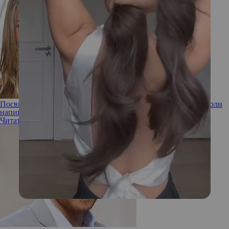
Посвятят их Питту? Дженнифер Энистон и Анджелина Джоли
напишут мемуары
Читать полностью