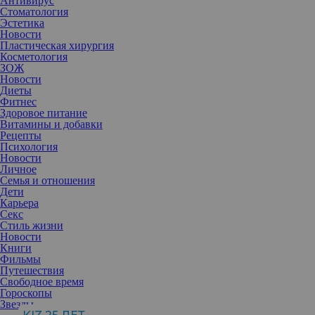
Антивирус
Стоматология
Эстетика
Новости
Пластическая хирургия
Косметология
ЗОЖ
Новости
Диеты
Фитнес
Здоровое питание
Витамины и добавки
Рецепты
Психология
Новости
Личное
Семья и отношения
Дети
Источник: @missalena.92
Карьера
Алене часто приходится справляться с критикой в адрес своей
Секс
внешности. Она признается, что даже будучи участницей
Стиль жизни
конкурсов красоты, очень много комплексовала и страдала от
Новости
неуверенности в себе.
Книги
У меня были комплексы, которые внушались обществом. В
Фильмы
детстве меня дразнили из-за того, что я была высокая и худая.
Путешествия
Это был настоящий шейминг, только тогда еще никто не знал
Свободное время
такого слова. Мне внушали, что я некрасивая и какая-то не
Гороскопы
такая — это очень сильно повлияло на мою самооценку. Мне
Звезды
удалось побороть все комплексы и полностью принять себя. На