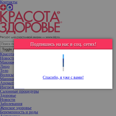
Контакты
Перебор с фильтрами: слишком идеальное селфи Алены
Шишковой
Подпишись на нас в соц. сетях!
Модель выставила новое фото в свой Instagram.
Toggle navigation
Бывшая девушка Тимати и мать его ребенка, модель Алена
Красота
Шишкова активно ведет свой микроблог. Она выкладывает
Новости
посты с рекламой , хвастается покупками и показывает, как
Макияж
проводит время с дочерью.
Лицо
Новый пост девушка сопроводила селфи. На нем ее кожа и
Тело
черты лица выглядят идеально. Поклонники предположили, что
Волосы
блондинка слишком перестаралась с фильтрами, поскольку в
Спасибо, я уже с вами!
Маникюр
своих сторис она выглядит совсем нее так.
Ароматы
Ингредиенты
Салонные процедуры
Здоровье
Новости
Заболевания
Женское здоровье
Беременность и роды