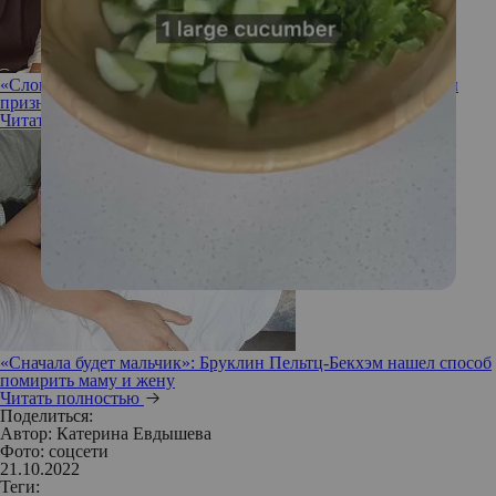
«Словно пощечина»: Виктория и Дэвид Бэкхэм оскорблены
признаниями Николы Пельтц
Читать полностью
«Сначала будет мальчик»: Бруклин Пельтц-Бекхэм нашел способ
помирить маму и жену
Читать полностью
Поделиться:
Автор:
Катерина Евдышева
Фото: соцсети
21.10.2022
Теги: