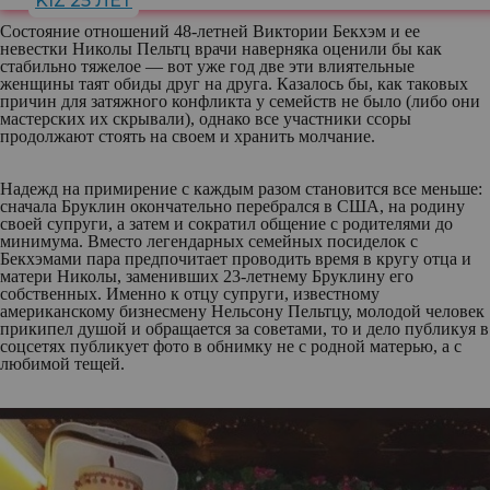
KIZ 25 ЛЕТ
Состояние отношений 48-летней Виктории Бекхэм и ее
невестки Николы Пельтц врачи наверняка оценили бы как
стабильно тяжелое — вот уже год две эти влиятельные
женщины таят обиды друг на друга. Казалось бы, как таковых
причин для затяжного конфликта у семейств не было (либо они
мастерских их скрывали), однако все участники ссоры
продолжают стоять на своем и хранить молчание.
Надежд на примирение с каждым разом становится все меньше:
сначала Бруклин окончательно перебрался в США, на родину
своей супруги, а затем и сократил общение с родителями до
минимума. Вместо легендарных семейных посиделок с
Бекхэмами пара предпочитает проводить время в кругу отца и
матери Николы, заменивших 23-летнему Бруклину его
собственных. Именно к отцу супруги, известному
американскому бизнесмену Нельсону Пельтцу, молодой человек
прикипел душой и обращается за советами, то и дело публикуя в
соцсетях публикует фото в обнимку не с родной матерью, а с
любимой тещей.