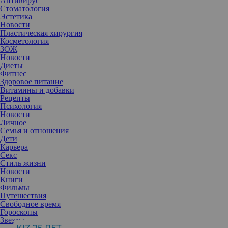
Антивирус
Стоматология
Эстетика
Новости
Пластическая хирургия
Косметология
ЗОЖ
Новости
Диеты
Фитнес
Здоровое питание
Витамины и добавки
Рецепты
Психология
Новости
Личное
Семья и отношения
Дети
Карьера
Секс
Стиль жизни
Новости
Книги
Вот уже год в Сети не затихают обсуждения баталий между
Фильмы
Виктории Бекхэм и ее 27-летней невесткой Николой Пельтц.
Путешествия
Многочисленные попытки примирить два звездных семейства
Свободное время
потерпели крах, а сами участники конфликта давно не
Гороскопы
скрывают: мира между ними в ближайшее время ждать не стоит.
Звезды