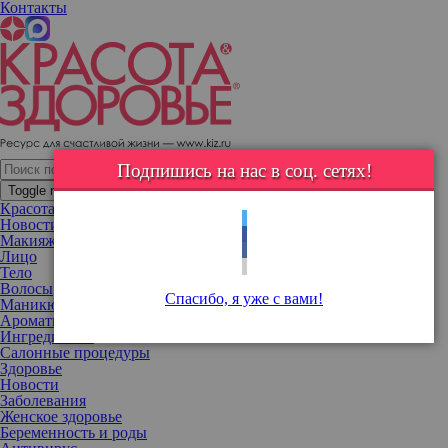
Контакты
Юлианна Караулова рассказала, как ей удается совмещать работу
и материнство
Подпишись на нас в соц. сетях!
Toggle navigation
Красота
Новости
Макияж
Лицо
Тело
Волосы
Спасибо, я уже с вами!
Маникюр
Ароматы
Ингредиенты
Салонные процедуры
Здоровье
Новости
Заболевания
Женское здоровье
Беременность и роды