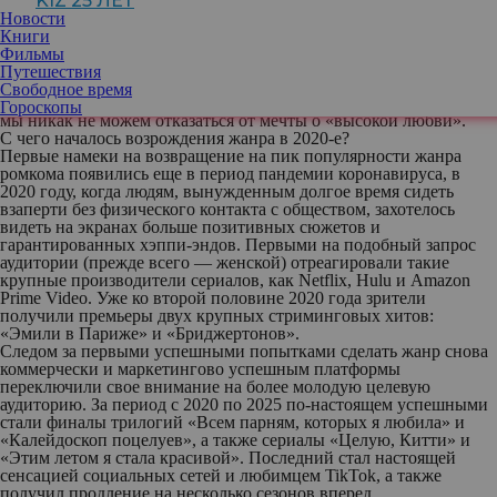
KIZ 25 ЛЕТ
картины о любовном треугольнике, недавно опубликованный в
Новости
сети, вызвал бурные обсуждения в социальных сетях, а медиа,
Книги
пишущие о стиле жизни начали активно говорить о
Фильмы
пробуждении ромкома от сна. Выясняем, по какой же причине
Путешествия
тип фильмов, казалось бы, переживший свой пик в девяностые
Свободное время
и нулевые, снова активно становится востребованным и почему
Гороскопы
мы никак не можем отказаться от мечты о «высокой любви».
С чего началось возрождения жанра в 2020-е?
Первые намеки на возвращение на пик популярности жанра
ромкома появились еще в период пандемии коронавируса, в
2020 году, когда людям, вынужденным долгое время сидеть
взаперти без физического контакта с обществом, захотелось
видеть на экранах больше позитивных сюжетов и
гарантированных хэппи-эндов. Первыми на подобный запрос
аудитории (прежде всего — женской) отреагировали такие
крупные производители сериалов, как Netflix, Hulu и Amazon
Prime Video. Уже ко второй половине 2020 года зрители
получили премьеры двух крупных стриминговых хитов:
«Эмили в Париже» и «Бриджертонов».
Следом за первыми успешными попытками сделать жанр снова
коммерчески и маркетингово успешным платформы
переключили свое внимание на более молодую целевую
аудиторию. За период с 2020 по 2025 по-настоящем успешными
стали финалы трилогий «Всем парням, которых я любила» и
«Калейдоскоп поцелуев», а также сериалы «Целую, Китти» и
«Этим летом я стала красивой». Последний стал настоящей
сенсацией социальных сетей и любимцем TikTok, а также
получил продление на несколько сезонов вперед.