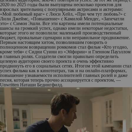
2020 по 2025 годы были выпущены несколько проектов для
взрослых зрительниц с популярными актрисами и актерами:
«Мой любимый враг» с Люси Хейл, «При чем тут любовь?» с
Лили Джеймс, «Повышение» с Камилой Мендес, «Запечатли
это» с Симон Эшли. Все эти картины имели потенциальные
шансы на громкий успех, однако имели некоторые недостатки,
которые этого не позволили: маленький производственный
бюджет, провальные сценарии или неправильное продвижение.
Первым настоящим хитом, позволившим говорить о
полноценном возвращении ромкомов стал фильм «Кто угодно,
кроме тебя» с Сидни Суини из «Эйфории» и Гленном Пауэллом
в главных ролях. Создатели смогли правильно определить
целевую аудиторию своего проекта и очень эффективно
продвинуть его в социальных сетях. Итогом этой кампании стал
успех фильма как в кинотеатрах, так и на онлайн-платформах,
повышение узнаваемости исполнителей главных ролей и даже
песня, которая теперь прочно ассоциируется с проектом, —
Unwritten Наташи Бедингфилд.