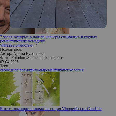
7 звезд, которые в начале карьеры снимались в глупых
романтических комедиях
Читать полностью
Поделиться:
Автор:
Арина Кузнецова
Фото: Fotodom/Shutterstock; соцсети
02.04.2025
Теги:
свободное время
фильмы
романтика
психология
Бьюти-помощник: новая эссенция Vinoperfect от Caudalie