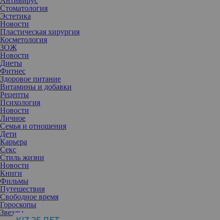
Антивирус
Стоматология
Эстетика
Новости
Пластическая хирургия
Косметология
ЗОЖ
Новости
Диеты
Фитнес
Здоровое питание
Витамины и добавки
Рецепты
Психология
Новости
Личное
Семья и отношения
Дети
Карьера
Секс
Стиль жизни
Трейлер романтической комедии «Материалистка», выход
Новости
которой намечен уже на это лето, вызвал в сети бурные
Книги
обсуждения о возрождении жанра. Почему именно сейчас и по
Фильмы
какой причине мы так любим нереалистичные истории любви?
Путешествия
В середине июня этого года в России выйдет фильм студии A24
Свободное время
и режиссера Селин Сон «Материалистка», романтическая
Гороскопы
комедия с одними из крупнейших современных звезд Голливуда:
Звезды
Дакотой Джонсон, Педро Паскалем и Крисом Эвансом. Трейлер