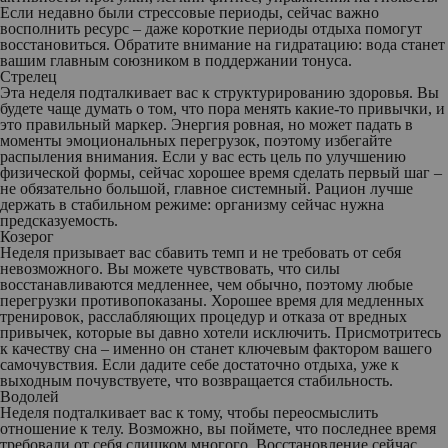
Если недавно были стрессовые периоды, сейчас важно
восполнить ресурс – даже короткие периоды отдыха помогут
восстановиться. Обратите внимание на гидратацию: вода станет
вашим главным союзником в поддержании тонуса.
Стрелец
Эта неделя подталкивает вас к структурированию здоровья. Вы
будете чаще думать о том, что пора менять какие-то привычки, и
это правильный маркер. Энергия ровная, но может падать в
моменты эмоциональных перегрузок, поэтому избегайте
распыления внимания. Если у вас есть цель по улучшению
физической формы, сейчас хорошее время сделать первый шаг –
не обязательно большой, главное системный. Рацион лучше
держать в стабильном режиме: организму сейчас нужна
предсказуемость.
Козерог
Неделя призывает вас сбавить темп и не требовать от себя
невозможного. Вы можете чувствовать, что силы
восстанавливаются медленнее, чем обычно, поэтому любые
перегрузки противопоказаны. Хорошее время для медленных
тренировок, расслабляющих процедур и отказа от вредных
привычек, которые вы давно хотели исключить. Присмотритесь
к качеству сна – именно он станет ключевым фактором вашего
самочувствия. Если дадите себе достаточно отдыха, уже к
выходным почувствуете, что возвращается стабильность.
Водолей
Неделя подталкивает вас к тому, чтобы переосмыслить
отношение к телу. Возможно, вы поймете, что последнее время
требовали от себя слишком многого. Восстановление сейчас