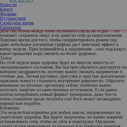
KIZ 25 ЛЕТ
Овен
Новости
Эта неделя подталкивает вас внимательнее
Книги
отнестись к сигналам, которые подает
Фильмы
тело. Вы можете чувствовать, что устаете
Путешествия
быстрее обычного, особенно в моменты,
Свободное время
когда нагрузка растет неожиданно. Постарайтесь распределять
Гороскопы
дела так, чтобы между ними оставались паузы на отдых – это
поможет сохранить тонус и не довести себя до переутомления.
Хорошее время для того, чтобы скорректировать режим сна:
даже небольшое улучшение графика даст заметный эффект к
концу недели. Прислушивайтесь к ощущениям – они подскажут,
какие привычки пора сменить на более здоровые.
Телец
На этой неделе ваше здоровье будет во многом зависеть от
эмоционального состояния. Вы быстрее обычного реагируете на
внешние раздражители, поэтому важно снижать напряжение в
течение дня. Легкая растяжка, прогулки и простые дыхательные
практики помогут сохранить внутреннее равновесие. Обратите
внимание на питание: организму сейчас особенно важно
получать энергию из качественных источников. Если давно
хотели попробовать новый формат тренировок, даже что-то
очень спокойное вроде пилатеса или йоги может неожиданно
хорошо вам подойти.
Близнецы
Эта неделя благоприятна для любых шагов, направленных на
укрепление здоровья. Вы будете энергичны, но важно вовремя
останавливать себя, чтобы не уйти в перегрузку. Организм
станет острее реагировать на недосып или пропуски приемов