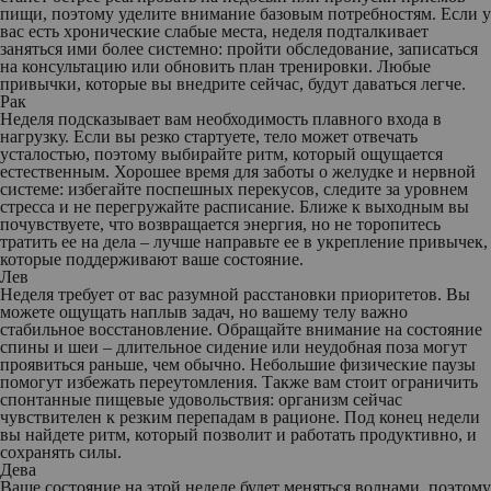
пищи, поэтому уделите внимание базовым потребностям. Если у
вас есть хронические слабые места, неделя подталкивает
заняться ими более системно: пройти обследование, записаться
на консультацию или обновить план тренировки. Любые
привычки, которые вы внедрите сейчас, будут даваться легче.
Рак
Неделя подсказывает вам необходимость плавного входа в
нагрузку. Если вы резко стартуете, тело может отвечать
усталостью, поэтому выбирайте ритм, который ощущается
естественным. Хорошее время для заботы о желудке и нервной
системе: избегайте поспешных перекусов, следите за уровнем
стресса и не перегружайте расписание. Ближе к выходным вы
почувствуете, что возвращается энергия, но не торопитесь
тратить ее на дела – лучше направьте ее в укрепление привычек,
которые поддерживают ваше состояние.
Лев
Неделя требует от вас разумной расстановки приоритетов. Вы
можете ощущать наплыв задач, но вашему телу важно
стабильное восстановление. Обращайте внимание на состояние
спины и шеи – длительное сидение или неудобная поза могут
проявиться раньше, чем обычно. Небольшие физические паузы
помогут избежать переутомления. Также вам стоит ограничить
спонтанные пищевые удовольствия: организм сейчас
чувствителен к резким перепадам в рационе. Под конец недели
вы найдете ритм, который позволит и работать продуктивно, и
сохранять силы.
Дева
Ваше состояние на этой неделе будет меняться волнами, поэтому