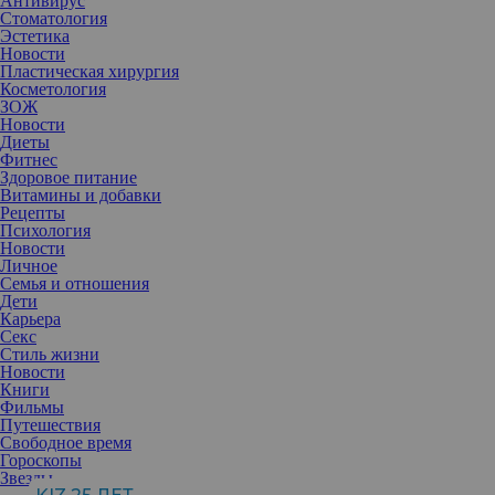
Антивирус
Стоматология
Эстетика
Новости
Пластическая хирургия
Косметология
ЗОЖ
Новости
Диеты
Фитнес
Здоровое питание
Витамины и добавки
Рецепты
Психология
Новости
Личное
Семья и отношения
Дети
Карьера
Что может быть важнее хорошего самочувствия? Для
Секс
представителей всех знаков Зодиака оно имеет огромную
Стиль жизни
ценность. Будьте бдительны и следуйте советам нашего
Новости
приглашенного астролога.
Книги
Фильмы
Путешествия
Свободное время
Гороскопы
Аделина Панина
, эзотерик, экстрасенс
Звезды