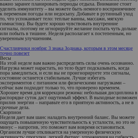
важно заранее планировать периоды отдыха. Внимание стоит
уделить иммунитету – вы можете быть немного восприимчивее
к переменам погоды или недосыпу. Добавьте в рутинный уход
то, что успокаивает тело: теплые ванны, массажи, мягкую
гимнастику. Вы будете хорошо чувствовать внутренние
сигналы, поэтому не игнорируйте желание поспать чуть дольше
или побыть в тишине. Неделя располагает к постепенным, но
уверенным улучшениям.
Счастливчики ноября: 3 знака Зодиака, которым в этом месяце
точно повезет
Весы
На этой неделе вам важно распределять силы очень осознанно.
Нагрузка может нарастать, но тело будет подсказывать, когда
пора замедлиться, и если вы не проигнорируете эти сигналы,
состояние останется стабильным. Лучше избегать
экспериментов с питанием или физическими нагрузками –
сейчас вам подходит только то, что проверено временем.
Хорошее время для коррекции режима: небольшая дисциплина в
распорядке суток даст ощутимый эффект. В выходные возможен
прилив энергии – направьте его в приятную активность, а не в
срочные дела.
Скорпион
Неделя дает вам шанс наладить внутренний баланс. Вы можете
ощущать повышенную чувствительность к усталости, но это не
минус – напротив, это поможет вам вовремя остановиться.
Организм лучше откликается на умеренную физическую
активность: прогулки, легкий фитнес, упражнения на гибкость.