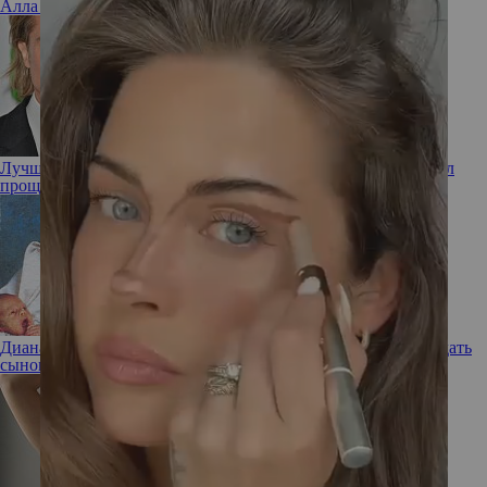
Алла Пугачева
звезда
музыка
петиция
шоу-бизнес
Лучший друг – виноватый бывший: как Брэд Питт заслужил
прощение Дженнифер Энистон, несмотря на новый роман
Диана была против: какие «вековые» имена Карл III хотел дать
сыновьям Уильяму и Гарри