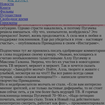
KIZ 25 ЛЕТ
Новости
Книги
Фильмы
Путешествия
Свободное время
Что интересно, представители Первого канала и сама Алла
Гороскопы
Борисовна до последнего старались не комментировать данную
ситуацию. Однако страсти накалились, и поэтому Пугачева
решила вмешаться. «Ну что, злопыхатели, возбудились? Это
прекрасно! Значит, жизнь продолжается. А сила моя в любви и
поддержке поклонников. Еще раз убедиться в этом – настоящее
счастье», – опубликовала Примадонна в своем «Инстаграме».
Подписчики тут же принялись писать одобряющие комментарии
и слова поддержки своему кумиру. «Уважаю, восхищаюсь и
считаю необыкновенно талантливыми Аллу Пугачеву и
Максима Галкина. Уверена, что без их участия в новогоднюю
ночь ТВ меркнет, меркнет и меркнет. Так и хочется сказать
народу: «Завидуйте молча!» Пойте, Алла, творите и живите с
улыбкой, несмотря ни на что!!! Вы все равно всегда самая
лучшая, самая сильная женщина!!!» – написали ценители
творчества Примадонны.
Но и недоброжелатели молчать не стали. «Если вам интересно
мнение зрителей, а не только льстивые дифирамбы, то не стоит
вам сейчас петь, а уж тем более быть ведущей ТВ. Я горячая
поклонница певицы Пугачевой 70−90-х», «Надо петицию
почитать, интересно стало. Телек в Новый год действительно
неинтересно смотреть, работает как фон», – прокомментировали