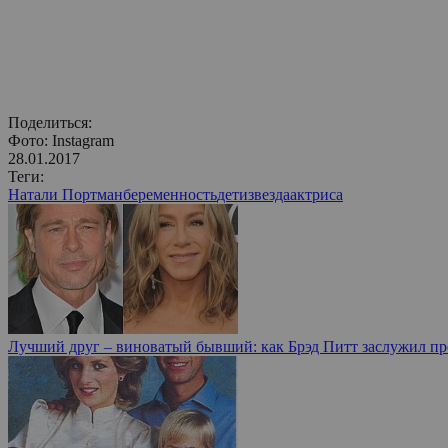
Поделиться:
Фото: Instagram
28.01.2017
Теги:
Натали Портман
беременность
дети
звезда
актриса
Лучший друг – виноватый бывший: как Брэд Питт заслужил п