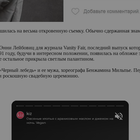
решилась на весьма откровенную съемку. Обычно сдержанная знам
нни Лейбовиц для журнала Vanity Fair, последний выпуск котор
1 году, будучи в интересном положении, появилась на обложке 
се остальное прикрыла светлым палантином.
 «Черный лебедь» и ее мужа, хореографа Бенжамина Мильпье. Пе
или роскошную свадебную церемонию.