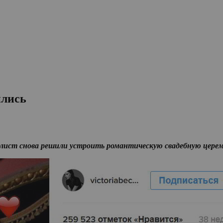
ились
олист снова решили устроить романтическую свадебную цере