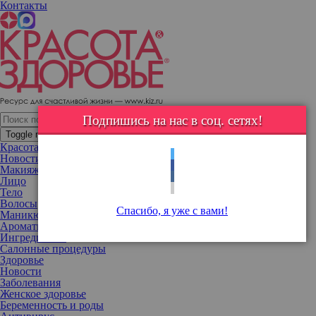
Контакты
Дита Фон Тиз прогулялась по Москве
Королева бурлеска выбрала для прогулки элегантное платье
Ulyana Sergeenko.
Подпишись на нас в соц. сетях!
Toggle navigation
Красота
Новости
Макияж
Лицо
Тело
Волосы
Спасибо, я уже с вами!
Маникюр
Ароматы
Ингредиенты
Салонные процедуры
Здоровье
Новости
Заболевания
Женское здоровье
Беременность и роды