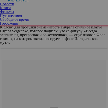
KIZ 25 ЛЕТ
Известно, что актриса посетила Красную площадь, а музей
Новости
Горького и Алмазный фонд. «Спасибо @frolburimskiy
Книги
за компанию в этот прекрасный день. Я была в Москве много
Фильмы
раз, но этот визит, пожалуй, самый лучший», — выразила свой
Путешествия
восторг Дита Фон Тиз в «Инстаграме».
Свободное время
Гороскопы
К слову, для прогулки знаменитость выбрала стильное платье
Ulyana Sergeenko, которое подчеркнуло ее фигуру. «Всегда
элегантная, прекрасная и божественная», — опубликовал Фрол
снимок, на котором звезда позирует на фоне Исторического
музея.