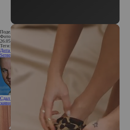
Поделиться:
Фото: Instagram
26.05.2017
Теги:
Дита Фон Тиз
Москва
звезда
инстаграм звезд
стиль
Ulyana
Sergeenko
Сдал назад: в разгар романа с Зои Кравиц Ченнинг Татум
заявил, что не готов снова жениться