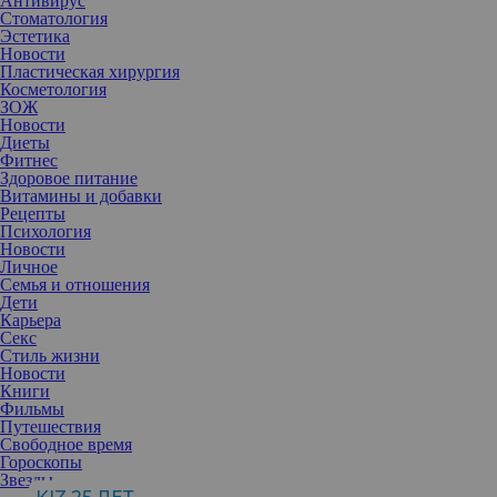
Антивирус
Стоматология
Эстетика
Новости
Пластическая хирургия
Косметология
ЗОЖ
Новости
Диеты
Фитнес
Здоровое питание
Витамины и добавки
Рецепты
Психология
Новости
Личное
Семья и отношения
Дети
Карьера
Публикация от Frol Burimskiy (@frolburimskiy)
Май 24 2017 в 5:17 PDT
Секс
Стиль жизни
Новости
Книги
Потрясающая Дита Фон Тиз специально прилетела в
Фильмы
Белокаменную, чтобы принять участие в закрытом мероприятии
Путешествия
и представить свое шоу. Ну а в перерывах между
Свободное время
выступлениями, 44-летняя звезда прогуливалась по центру
Гороскопы
столицы в компании Фрола Буримского.
Звезды