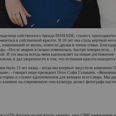
владелица собственного бренда INSHADE, стилист, преподавател
омниться в собственной красоте. В 18 лет она стала жертвой нес
, изменивший ее жизнь, помогли друзья и члены семьи. Благода
ды. «После аварии я сильно изменилась, быстро повзрослела… Ин
й. И эта мысль всегда меня вдохновляет на новые достижения» –
овому и дал уверенности в том, что истинная красота находится
ем было 13 лет назад – когда мы впервые запустили кампанию 
ным», - говорит вице-президент Dove Софи Гальвани. «Женщин
 историю и служит вдохновением для женщин всего мира. Мы да
го влияние на современную поп-культуру делает фотографа на
нщин и 67% девушек по-прежнему уверены, что СМИ навязываю