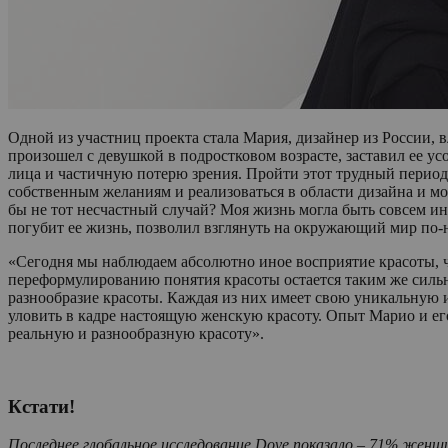
Одной из участниц проекта стала Мария, дизайнер из России, 
произошел с девушкой в подростковом возрасте, заставил ее ус
лица и частичную потерю зрения. Пройти этот трудный период
собственным желаниям и реализоваться в области дизайна и мо
бы не тот несчастный случай? Моя жизнь могла быть совсем ино
погубит ее жизнь, позволил взглянуть на окружающий мир по-н
«Сегодня мы наблюдаем абсолютно иное восприятие красоты, ч
переформулированию понятия красоты остается таким же силь
разнообразие красоты. Каждая из них имеет свою уникальную
уловить в кадре настоящую женскую красоту. Опыт Марио и е
реальную и разнообразную красоту».
Кстати!
Последнее глобальное исследование Dove показало – 71% же