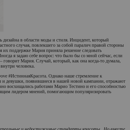
ь дизайна в области моды и стиля. Инцидент, который
частного случая, повлекшего за собой паралич правой стороны
ря их поддержке Мария приняла решение следовать
огда я задаю себе вопрос: что было бы со мной сейчас, если
 говорит Мария. Случай, который, как она когда-то думала,
 внутри человека.
Dove #ИстиннаяКрасота. Однако наше стремление к
ы и девушки, появившиеся в нашей новой кампании, отражают
вно восхищались работами Марио Тестино и его способностью
стоящим лидером мнений, помогающим популяризировать
т нереальные и недостижимые стандарты красоты. Но вместе