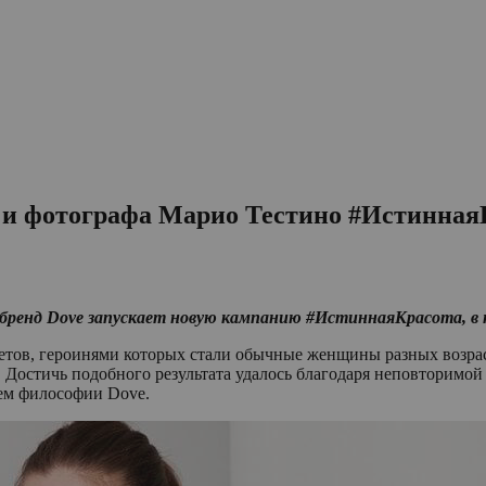
 и фотографа Марио Тестино #Истинная
ренд Dove запускает новую кампанию #ИстиннаяКрасота, в к
ретов, героинями которых стали обычные женщины разных возра
Достичь подобного результата удалось благодаря неповторимой
ием философии Dove.