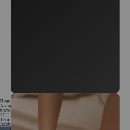
Поделиться:
Автор:
Редакция
Фото: предоставлены PR-службой
17.11.2017
Теги:
Jacobs
кофе
кино