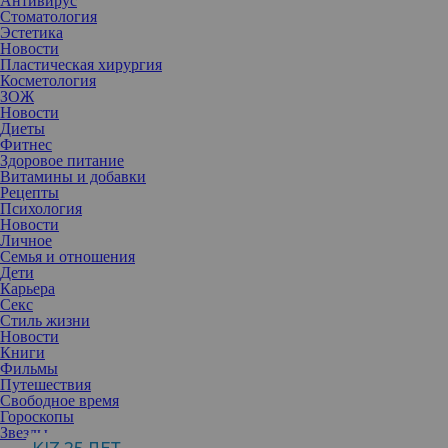
Антивирус
Стоматология
Эстетика
Новости
Пластическая хирургия
Косметология
ЗОЖ
Новости
Диеты
Фитнес
Здоровое питание
Витамины и добавки
Рецепты
Психология
Новости
Личное
Семья и отношения
Дети
Карьера
Секс
Стиль жизни
Новости
В фойе популярных московских кинотеатров установлены
Книги
интерактивные зоны Jacobs, где каждый может примерить
Фильмы
образы любимых киногероев, увидеть мир другими глазами и
Путешествия
открыть для себя новые горизонты мечтаний.
Свободное время
Первыми оценили интерактивные зоны известные актрисы
Гороскопы
театра и кино Ирина Горбачева, Мария Кожевникова, Лукерья
Звезды
Ильяшенко, Алена Бабенко и Агата Муцениеце. На съемочной